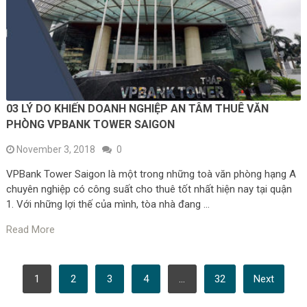
03 LÝ DO KHIẾN DOANH NGHIỆP AN TÂM THUÊ VĂN
PHÒNG VPBANK TOWER SAIGON
November 3, 2018
0
VPBank Tower Saigon là một trong những toà văn phòng hạng A
chuyên nghiệp có công suất cho thuê tốt nhất hiện nay tại quận
1. Với những lợi thế của mình, tòa nhà đang …
Read More
POSTS
1
2
3
4
…
32
Next
PAGINATION