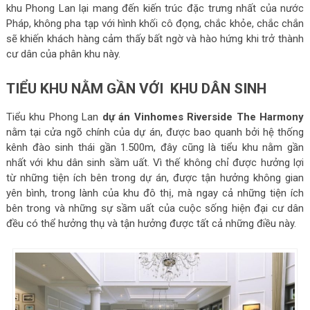
khu Phong Lan lại mang đến kiến trúc đặc trưng nhất của nước
Pháp, không pha tạp với hình khối cô đọng, chắc khỏe, chắc chắn
sẽ khiến khách hàng cảm thấy bất ngờ và hào hứng khi trở thành
cư dân của phân khu này.
TIỂU KHU NẰM GẦN VỚI KHU DÂN SINH
Tiểu khu Phong Lan
dự án Vinhomes Riverside The Harmony
nằm tại cửa ngõ chính của dự án, được bao quanh bởi hệ thống
kênh đào sinh thái gần 1.500m, đây cũng là tiểu khu nằm gần
nhất với khu dân sinh sầm uất. Vì thế không chỉ được hưởng lợi
từ những tiện ích bên trong dự án, được tận hưởng không gian
yên bình, trong lành của khu đô thị, mà ngay cả những tiện ích
bên trong và những sự sầm uất của cuộc sống hiện đại cư dân
đều có thể hưởng thụ và tận hưởng được tất cả những điều này.