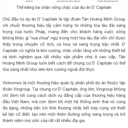
Thế kiềng ba chân vững chắc của dự án D’ Capitale
Chủ đầu tư dự án D’ Capitale là tập đoàn Tân Hoàng Minh Group
với chuỗi thương hiệu lấy cảm hứng từ những tòa lâu đài sang
trọng của nước Pháp, mang đến cho khách hàng cuộc sống
không khác gì “vua chúa” ngự trong một tòa lâu đài vốn chỉ được
thấy trong chuyện cổ tích, sa hoa và sang trọng bậc nhất. D’
Capitale có nghĩa là kim cương, chắc chắn rằng với những thiết kế
và kinh nghiệm qua rất nhiều sản phẩm nhà ở cao cấp, Tân
Hoàng Minh Group luôn biết cách để chung cư D’ Capitale có thể
tỏa sáng nhất như viên kim cương ngoài đời thực.
Vinhomes là một thương hiệu quản lý, phân phối dự án thuộc tập
đoàn Vingroup. Tại chung cư D’ Capitale, ông lớn, Vingroup không
chỉ đem tới cung cách dịch vụ đẳng cấp của thương hiệu hàng
đầu Việt Nam, mà còn đem tới một hệ thống sinh thái vô cùng
đa dạng, những tiện ích thời thượng nhất, kết hợp cùng với thiết
kế tân cổ điển tạo nên một thiên đường sống sang trọng và trở
thành niềm mơ ước của rất rất nhiều đại gia.