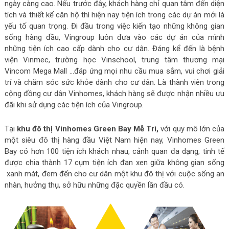
ngày càng cao. Nếu trước đây, khách hàng chỉ quan tâm đến diện
tích và thiết kế căn hộ thì hiện nay tiện ích trong các dự án mới là
yếu tố quan trọng. Đi đầu trong việc kiến tạo những không gian
sống hàng đầu, Vingroup luôn đưa vào các dự án của mình
những tiện ích cao cấp dành cho cư dân. Đáng kể đến là bệnh
viện Vinmec, trường học Vinschool, trung tâm thương mại
Vincom Mega Mall …đáp ứng mọi nhu cầu mua sắm, vui chơi giải
trí và chăm sóc sức khỏe dành cho cư dân. Là thành viên trong
cộng đồng cư dân Vinhomes, khách hàng sẽ được nhận nhiều ưu
đãi khi sử dụng các tiện ích của Vingroup.
Tại
khu đô thị Vinhomes Green Bay Mễ Trì,
với quy mô lớn của
một siêu đô thị hàng đầu Việt Nam hiện nay, Vinhomes Green
Bay có hơn 100 tiện ích khách nhau, cảnh quan đa dạng, tinh tế
được chia thành 17 cụm tiện ích đan xen giữa không gian sống
xanh mát, đem đến cho cư dân một khu đô thị với cuộc sống an
nhàn, hưởng thụ, sở hữu những đặc quyền lần đầu có.