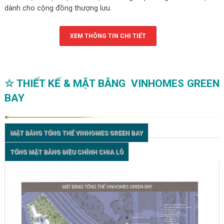
dành cho cộng đồng thượng lưu.
XEM THÔNG TIN CHI TIẾT
☆ THIẾT KẾ & MẶT BẰNG VINHOMES GREEN
BAY
MẶT BẰNG TỔNG THỂ VINHOMES GREEN BAY
TỔNG MẶT BẰNG ĐIỀU CHỈNH CHIA LÔ