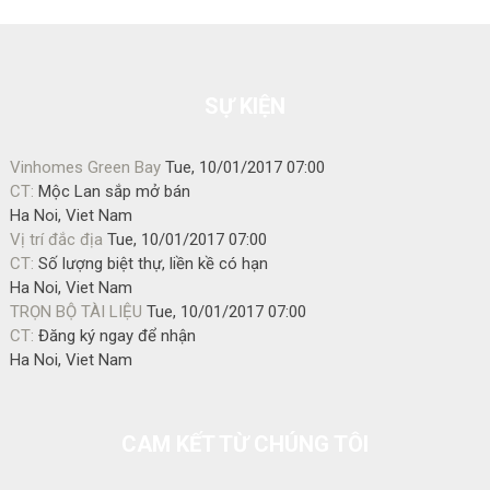
SỰ KIỆN
Vinhomes Green Bay
Tue, 10/01/2017 07:00
CT:
Mộc Lan sắp mở bán
Ha Noi
,
Viet Nam
Vị trí đắc địa
Tue, 10/01/2017 07:00
CT:
Số lượng biệt thự, liền kề có hạn
Ha Noi
,
Viet Nam
TRỌN BỘ TÀI LIỆU
Tue, 10/01/2017 07:00
CT:
Đăng ký ngay để nhận
Ha Noi
,
Viet Nam
CAM KẾT TỪ CHÚNG TÔI