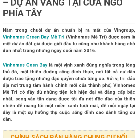
– DỰ ÁN VÀNG TẠI CỬA NGÕ
PHÍA TÂY
Nằm trong chuỗi dự án chuẩn bị ra mắt của Vingroup,
Vinhomes Green Bay Mễ Trì
(Vinhomes Mễ Trì) được xem là
một dự án đắt giá được giới đầu tư cũng như khách hàng chờ
đón nhất trong những ngày cuối năm 2016.
Vinhomes Geen Bay
là một vịnh xanh đúng nghĩa trong lòng
thủ đô, một thiên đường sống đích thực, nơi tất cả cư dân
được trao tặng những đặc quyền chưa từng có. Với vị trí đắc
địa nơi trung tâm hành chính mới của thành phố, Vinhomes
Mễ Trì có đầy đủ những tiện ích hiện đại và đẳng cấp bậc
nhất, song vẫn tận dụng được tối đa nét độc đáo của thiên
nhiên để mang tới một miền xanh tươi mát, để mỗi ngày tại
đây là một sự hưởng thụ cuộc sống đỉnh cao dành tăng cư
dân.
CHÍNH SÁCH BÁN HÀNG CHUNG CƯ NỔI