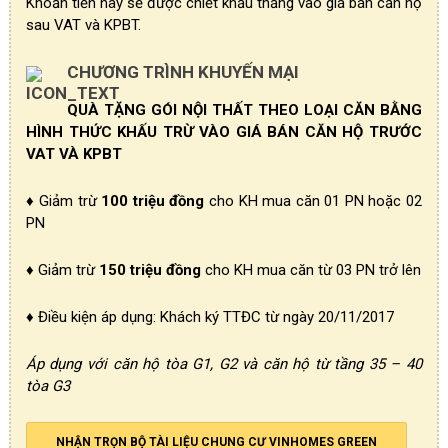
Khoản tiền này sẽ được chiết khấu thẳng vào giá bán căn hộ
sau VAT và KPBT.
CHƯƠNG TRÌNH KHUYẾN MẠI
QUÀ TẶNG GÓI NỘI THẤT THEO LOẠI CĂN BẰNG
HÌNH THỨC KHẤU TRỪ VÀO GIÁ BÁN CĂN HỘ TRƯỚC
VAT VÀ KPBT
♦ Giảm trừ
100 triệu đồng
cho KH mua căn 01 PN hoặc 02
PN
♦ Giảm trừ
150 triệu đồng
cho KH mua căn từ 03 PN trở lên
♦ Điều kiện áp dụng: Khách ký TTĐC từ ngày 20/11/2017
Áp dụng với căn hộ tòa G1, G2 và căn hộ từ tầng 35 – 40
tòa G3
NHẬN TRỌN BỘ TÀI LIỆU CHUNG CƯ VINHOMES GREEN