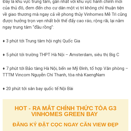
Đây là khu vực trung tâm, gần nhất với khu vực hành chính mới
của thủ đô, đem đến cho cư dân một vị trí không chỉ thuận tiện
về giao thương mà ngay cả về phong thủy Vinhomes Mễ Trì cũng
được hưởng trọn vẹn nhất bởi thế đấy cao ráo, rộng rãi, lại nằm
ngay trung tâm “đầu rồng”:
♦ 3 phút tới Trung tâm hội nghị Quốc Gia
♦ 5 phút tới trường THPT Hà Nội – Amsterdam, siêu thị Big C
♦ 7 phút tới Bảo tàng Hà Nội, bến xe Mỹ Đình, tổ hợp Văn phòng –
TTTM Vincom Nguyễn Chí Thanh, tòa nhà KaengNam
♦ 20 phút tới sân bay quốc tế Nội Bài
HOT - RA MẮT CHÍNH THỨC TÒA G3
VINHOMES GREEN BAY
ĐĂNG KÝ ĐẶT CỌC NGAY CĂN VIEW ĐẸP