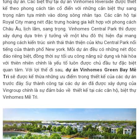
từng dự án. Các biệt thự tại dự án Vinhomes Riverside được thiết
kế theo phong cách tân cổ điển với những căn biệt thự sang
trọng nằm tựa mình vào dòng sông nhân tạo. Các căn hộ tại
Royal City mang nét đặc trưng hoàng gia kết hợp với phong cách
Châu Âu, lịch lãm, sang trọng. Vinhomes Central Park thì được
xây dựng dựa trên ý tưởng về một khu đô thị hiện đại mang
phong cách kiến trúc sinh thái thân thiện của khu Central Park nổi
tiếng của thành phố New york. Mỗi dự án đều có những nét độc
đáo riêng biệt, đồng thời sự tối ưu công năng sử dụng và hài hòa
với thiên nhiên chính là yếu tố luôn được chủ đầu tư đặc biệt
quan tâm. Với lợi thế đi sau,
dự án Vinhomes Green Bay Mễ
Trì
sẽ được kế thừa những ưu điểm trong thiết kế của các dự án
trước đây. Sự thành công tại các dự án đã được xây dựng của
Vingroup chính là sự đảm bảo về thiết kế tại các căn hộ, biệt thự
Vinhomes Mễ Trì.