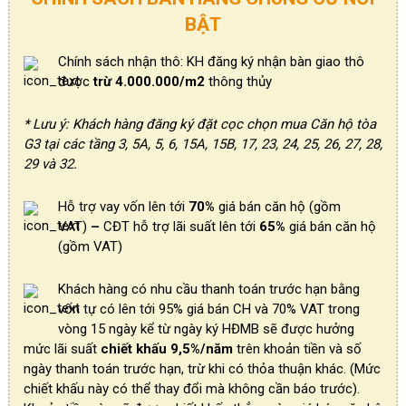
BẬT
Chính sách nhận thô: KH đăng ký nhận bàn giao thô
được
trừ 4.000.000/m2
thông thủy
* Lưu ý: Khách hàng đăng ký đặt cọc chọn mua Căn hộ tòa
G3 tại các tầng 3, 5A, 5, 6, 15A, 15B, 17, 23, 24, 25, 26, 27, 28,
29 và 32.
Hỗ trợ vay vốn lên tới
70%
giá bán căn hộ (gồm
VAT)
–
CĐT hỗ trợ lãi suất lên tới
65%
giá bán căn hộ
(gồm VAT)
Khách hàng có nhu cầu thanh toán trước hạn bằng
vốn tự có lên tới 95% giá bán CH và 70% VAT trong
vòng 15 ngày kể từ ngày ký HĐMB sẽ được hưởng
mức lãi suất
chiết khấu 9,5%/năm
trên khoản tiền và số
ngày thanh toán trước hạn, trừ khi có thỏa thuận khác. (Mức
chiết khấu này có thể thay đổi mà không cần báo trước).