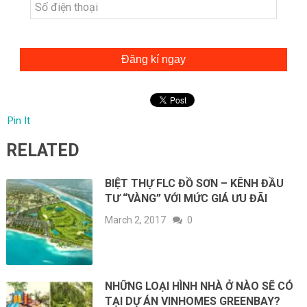
Đăng kí ngay
Pin It
RELATED
BIỆT THỰ FLC ĐỒ SƠN – KÊNH ĐẦU
TƯ “VÀNG” VỚI MỨC GIÁ ƯU ĐÃI
March 2, 2017
0
NHỮNG LOẠI HÌNH NHÀ Ở NÀO SẼ CÓ
TẠI DỰ ÁN VINHOMES GREENBAY?