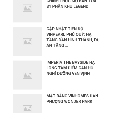
CHÍNH THỨC MỞ BÁN TÒA
S1 PHÂN KHU LEGEND
CẬP NHẬT TIẾN ĐỘ
VINPEARL PHÚ QUÝ: HẠ
TẦNG DẦN HÌNH THÀNH, DỰ
ÁN TĂNG …
IMPERIA THE BAYSIDE HẠ
LONG TÂM ĐIỂM CĂN HỘ
NGHỈ DƯỠNG VEN VỊNH
MẶT BẰNG VINHOMES ĐAN
PHƯỢNG WONDER PARK