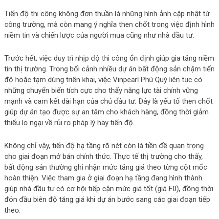
Tiến độ thi công không đơn thuần là những hình ảnh cập nhật từ
công trường, mà còn mang ý nghĩa then chốt trong việc định hình
niềm tin và chiến lược của người mua cũng như nhà đầu tư.
Trước hết, việc duy trì nhịp độ thi công ổn định giúp gia tăng niềm
tin thị trường. Trong bối cảnh nhiều dự án bất động sản chậm tiến
độ hoặc tạm dừng triển khai, việc Vinpearl Phú Quý liên tục có
những chuyển biến tích cực cho thấy năng lực tài chính vững
mạnh và cam kết dài hạn của chủ đầu tư. Đây là yếu tố then chốt
giúp dự án tạo được sự an tâm cho khách hàng, đồng thời giảm
thiểu lo ngại về rủi ro pháp lý hay tiến độ.
Không chỉ vậy, tiến độ hạ tầng rõ nét còn là tiền đề quan trọng
cho giai đoạn mở bán chính thức. Thực tế thị trường cho thấy,
bất động sản thường ghi nhận mức tăng giá theo từng cột mốc
hoàn thiện. Việc tham gia ở giai đoạn hạ tầng đang hình thành
giúp nhà đầu tư có cơ hội tiếp cận mức giá tốt (giá F0), đồng thời
đón đầu biên độ tăng giá khi dự án bước sang các giai đoạn tiếp
theo.