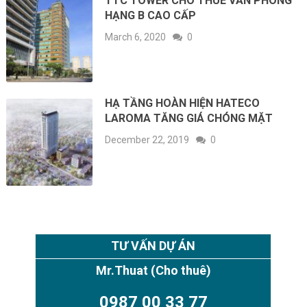
TTC TOWER CHO THUÊ VĂN PHÒNG
HẠNG B CAO CẤP
March 6, 2020
0
HẠ TẦNG HOÀN HIỆN HATECO
LAROMA TĂNG GIÁ CHÓNG MẶT
December 22, 2019
0
TƯ VẤN DỰ ÁN
Mr.Thuat
(Cho thuê)
0987 00 33 77