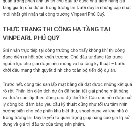
quan trọng phản ánh uy tín chủ đầu tư cũng như tiềm năng gia
tăng giá trị của dự án trong tương lai. Dưới đây là những cập nhật
mới nhất ghi nhận tại công trường Vinpearl Phú Quý.
THỰC TRẠNG THI CÔNG HẠ TẦNG TẠI
VINPEARL PHÚ QUÝ
Ghi nhận trực tiếp tại công trường cho thấy không khí thi công
đang diễn ra hết sức khẩn trương. Chủ đầu tư đang tập trung
nguồn lực cho giai đoạn nền móng và hạ tầng kỹ thuật – bước
khởi đầu mang tính quyết định cho toàn bộ tiến độ dự án.
Trước hết, công tác san lấp mặt bằng đã đạt được những kết quả
rõ rệt. Phần lớn diện tích dự án đã hoàn tất giải phóng mặt bằng
và được san lấp theo đúng cao độ thiết kế. Các cos nền được xử
lý đồng bộ, đảm bảo yêu cầu kỹ thuật cũng như tối ưu tầm nhìn
hướng biển cho các phân khu biệt thự, shophouse và khu nhà ở
trong tương lai. Đây là yếu tố quan trọng giúp nâng cao giá trị sử
dụng và giá trị đầu tư của từng sản phẩm.