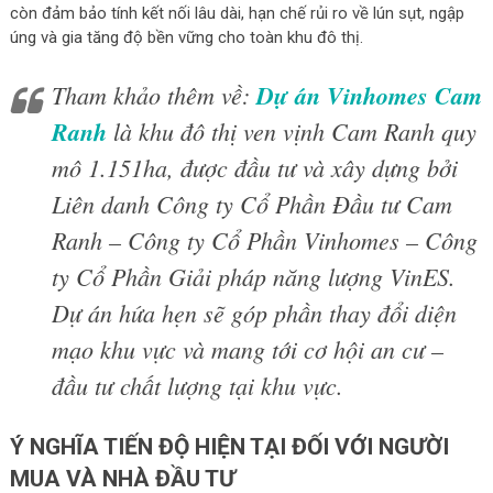
còn đảm bảo tính kết nối lâu dài, hạn chế rủi ro về lún sụt, ngập
úng và gia tăng độ bền vững cho toàn khu đô thị.
Tham khảo thêm về:
Dự án Vinhomes Cam
Ranh
là khu đô thị ven vịnh Cam Ranh quy
mô 1.151ha, được đầu tư và xây dựng bởi
Liên danh Công ty Cổ Phần Đầu tư Cam
Ranh – Công ty Cổ Phần Vinhomes – Công
ty Cổ Phần Giải pháp năng lượng VinES.
Dự án hứa hẹn sẽ góp phần thay đổi diện
mạo khu vực và mang tới cơ hội an cư –
đầu tư chất lượng tại khu vực.
Ý NGHĨA TIẾN ĐỘ HIỆN TẠI ĐỐI VỚI NGƯỜI
MUA VÀ NHÀ ĐẦU TƯ