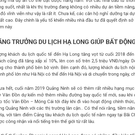
òng mà dự án có thể đạt được hằng năm. Với các nhà đầu tư thông
ng suốt, nhất là khi thị trường đang không có nhiều dự án tiềm năng
đỏ vĩnh viễn như vậy là rất ít. Chưa kể, các căn hộ nghỉ dưỡng tại 
 rất cao. Đây chính là yếu tố khiến nhiều nhà đầu tư đã quyết định s
ểm này.
ĂNG TRƯỞNG DU LỊCH HẠ LONG GIÚP BẤT ĐỘN
ợng khách du lịch quốc tế đến Hạ Long tăng vọt từ cuối 2018 đến 
ách cũng đã tăng xấp xỉ 10%, lên con số trên 2,5 triệu VNĐ/ngày. 
ng cho thành phố bên bờ vịnh. Bên cạnh đó, lượng khách du lịch nội 
nh phố lớn như Hà Nội có thể đến Hà Nội và di chuyển trong ngày, ch
ưa hết, cuối năm 2019 Quảng Ninh sẽ có thêm rất nhiều hạng mục đư
y Vân Đồn dự kiến mở thêm nhiều đường bay quốc tế mới, sau khi 
o tốc Vân Đồn – Móng Cái tới đây khi đi vào hoạt động chính thức,
ng Quảng Ninh với các thị trường lân cận… Có thể nói rằng, tiềm n
 Hạ, với tâm điểm Cảng tàu khách du lịch quốc tế nằm ngay tại Bãi C
c công nhận và nổi tiếng trên thế giới từ rất lâu.