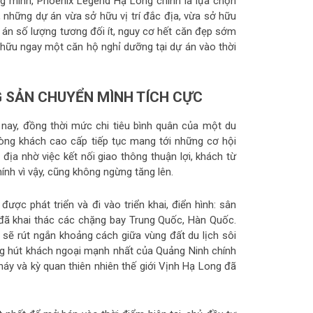
 minh, Phoenix Legend Hạ Long chính là lựa chọn
, những dự án vừa sở hữu vị trí đắc địa, vừa sở hữu
dự án số lượng tương đối ít, nguy cơ hết căn đẹp sớm
ở hữu ngay một căn hộ nghỉ dưỡng tại dự án vào thời
G SẢN CHUYỂN MÌNH TÍCH CỰC
nay, đồng thời mức chi tiêu bình quân của một du
Dòng khách cao cấp tiếp tục mang tới những cơ hội
địa nhờ việc kết nối giao thông thuận lợi, khách từ
ính vì vậy, cũng không ngừng tăng lên.
ợc phát triển và đi vào triển khai, điển hình: sân
đã khai thác các chặng bay Trung Quốc, Hàn Quốc.
 sẽ rút ngắn khoảng cách giữa vùng đất du lịch sôi
ăng hút khách ngoại mạnh nhất của Quảng Ninh chính
háy và kỳ quan thiên nhiên thế giới Vịnh Hạ Long đã