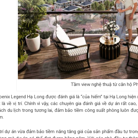
Tầm view nghệ thuậ từ căn hộ P
oenix Legend Hạ Long được đánh giá là “của hiếm” tại Hạ Long hiện n
 là về vị trí. Chính vì vậy, các chuyên gia đánh giá về dự án rất c
ách du lịch trong tương lai, đảm bảo tiềm công suất phòng luôn đ
m.
 trí dự án vừa đảm bảo tiềm năng tăng giá của sản phẩm đầu tư tro