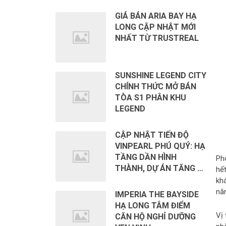
GIÁ BÁN ARIA BAY HẠ
LONG CẬP NHẬT MỚI
NHẤT TỪ TRUSTREAL
SUNSHINE LEGEND CITY
CHÍNH THỨC MỞ BÁN
TÒA S1 PHÂN KHU
LEGEND
CẬP NHẬT TIẾN ĐỘ
VINPEARL PHÚ QUÝ: HẠ
TẦNG DẦN HÌNH
Ph
THÀNH, DỰ ÁN TĂNG …
hết
kh
nă
IMPERIA THE BAYSIDE
HẠ LONG TÂM ĐIỂM
Vị
CĂN HỘ NGHỈ DƯỠNG