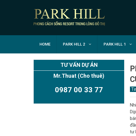
HOME
PARK HILL 2
PARK HILL 1
TƯ VẤN DỰ ÁN
P
Mr.Thuat
(Cho thuê)
C
0987 00 33 77
Ti
Nh
Dịp
bá
đầ
TIMES CITY PARK HILL
tư