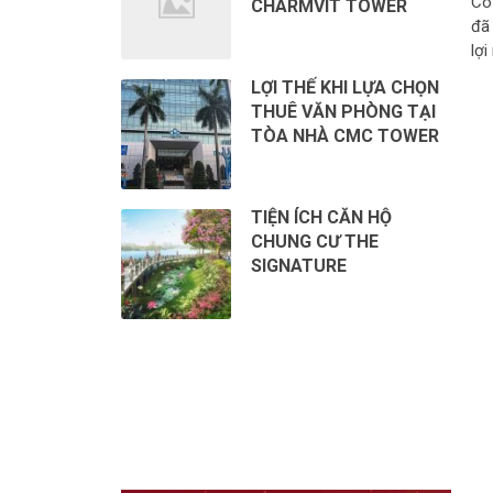
Có
CHARMVIT TOWER
đã
lợi
LỢI THẾ KHI LỰA CHỌN
THUÊ VĂN PHÒNG TẠI
TÒA NHÀ CMC TOWER
TIỆN ÍCH CĂN HỘ
CHUNG CƯ THE
SIGNATURE
CHO THUÊ VĂN PHÒNG