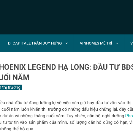
D. CAPITALE TRẦN DUY HƯNG
VINHOMES MỄ TRÌ
V
HOENIX LEGEND HẠ LONG: ĐẦU TƯ BĐ
UỐI NĂM
n thị trường
iều nhà đầu tư đang lưỡng lự về việc nên giữ hay đầu tư vốn vào thị
 cuối năm luôn khiến thị trường có những dấu hiệu chững lại, đây cũ
n dự án và những tháng cuối năm. Tuy nhiên, căn hộ nghỉ dưỡng
Pho
u tư tự tin vào sản phẩm của mình, số lượng căn hộ cũng có hạn, v
 không thể bỏ qua.