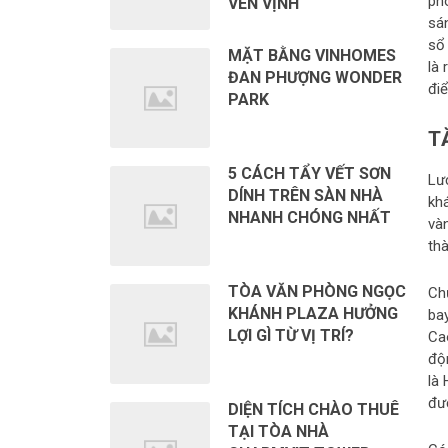
ph
VEN VỊNH
sá
sổ 
MẶT BẰNG VINHOMES
là
ĐAN PHƯỢNG WONDER
đi
PARK
T
5 CÁCH TẨY VẾT SƠN
Lư
DÍNH TRÊN SÀN NHÀ
kh
NHANH CHÓNG NHẤT
và
thà
TÒA VĂN PHÒNG NGỌC
Ch
KHÁNH PLAZA HƯỞNG
ba
LỢI GÌ TỪ VỊ TRÍ?
Ca
độ
là
đượ
DIỆN TÍCH CHÀO THUÊ
TẠI TÒA NHÀ