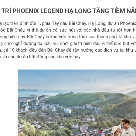
Ị TRÍ PHOENIX LEGEND HẠ LONG TĂNG TIỀM N
a lạc trên đỉnh đồi 1, phía Tây cầu Bãi Cháy, Hạ Long, dự án Phoen
uộc Bãi Cháy, vì thế dự án có sức hút với các nhà đầu tư tốt hơn
ường hiện nay. Bãi Cháy là khu vực trung tâm của thành phố, là khu 
g cho nghỉ dưỡng du lịch, vui chơi giải trí hiện đại, vì thế sức hú
ch, cả 10 khách đều đến Bãi Cháy để tận hưởng các dịch vụ tại khu 
n và các dự án bất động sản khu vực này.