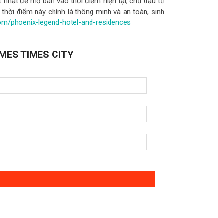
 nhất để mở bán vào thời điểm hiện tại, chủ đầu tư
thời điểm này chính là thông minh và an toàn, sinh
com/phoenix-legend-hotel-and-residences
MES TIMES CITY