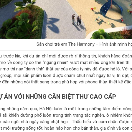
Sân chơi trẻ em The Harmony – Hình ảnh minh h
u trước kia, khi dự án chỉ mới được rò rỉ thông tin, khách hàng đoá
 mò về công ty có thể “ngang nhiên” vượt mặt nhiều ông lớn trên t
ư mơ thì nay “danh tính” thật sự của công ty này đã được hé lộ. Với
ngroup, mọi sản phẩm luôn được chăm chút nhất ngay từ vị trí đặt, 
 đến những nội thất sang trọng phù hợp với phong thủy, thiết kế đặc
Ự ÁN VỚI NHỮNG CĂN BIỆT THƯ CAO CẤP
ong những năm qua, Hà Nội luôn là một trong những tâm điểm nóng
á tải khiến đường phố luôn trong tình trạng tắc nghẽn, ô nhiễm khôn
ch các ngôi nhà ngày càng chật hẹp… Thấu hiểu và cảm nhận được
t môi trường sống tốt, hoàn hảo hơn cho bản thân, gia đình và con 