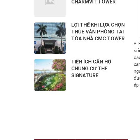
CHARMVIT TOWER
LỢI THẾ KHI LỰA CHỌN
THUÊ VĂN PHÒNG TẠI
TÒA NHÀ CMC TOWER
Bi
số
ca
TIỆN ÍCH CĂN HỘ
xa
CHUNG CƯ THE
ng
SIGNATURE
đư
áp 
CHO THUÊ VĂN PHÒNG