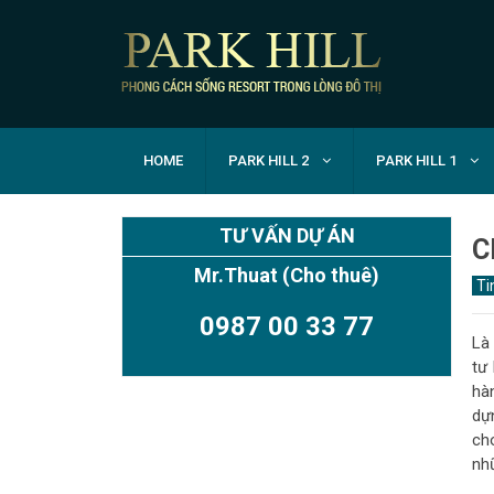
HOME
PARK HILL 2
PARK HILL 1
TƯ VẤN DỰ ÁN
C
Mr.Thuat
(Cho thuê)
Ti
0987 00 33 77
Là
tư
hà
dự
ch
TIMES CITY PARK HILL
nh