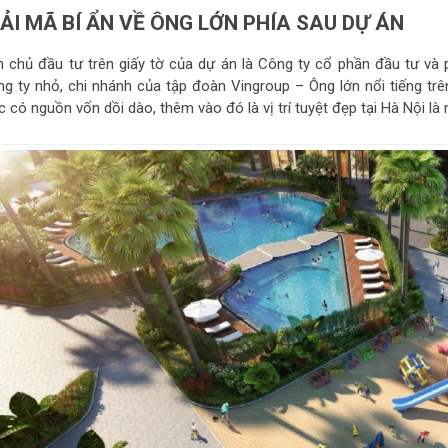
IẢI MÃ BÍ ẨN VỀ ÔNG LỚN PHÍA SAU DỰ ÁN
n chủ đầu tư trên giấy tờ của dự án là Công ty cổ phần đầu tư và p
ng ty nhỏ, chi nhánh của tập đoàn Vingroup – Ông lớn nổi tiếng trên
c có nguồn vốn dồi dào, thêm vào đó là vị trí tuyệt đẹp tại Hà Nội l