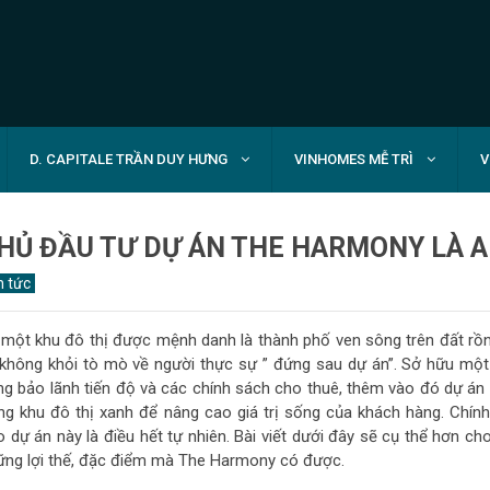
D. CAPITALE TRẦN DUY HƯNG
VINHOMES MỄ TRÌ
V
HỦ ĐẦU TƯ DỰ ÁN THE HARMONY LÀ A
n tức
 một khu đô thị được mệnh danh là thành phố ven sông trên đất rồ
 không khỏi tò mò về người thực sự ” đứng sau dự án”. Sở hữu một
ng bảo lãnh tiến độ và các chính sách cho thuê, thêm vào đó dự án s
ng khu đô thị xanh để nâng cao giá trị sống của khách hàng. Chính
o dự án này là điều hết tự nhiên. Bài viết dưới đây sẽ cụ thể hơn c
ững lợi thế, đặc điểm mà The Harmony có được.