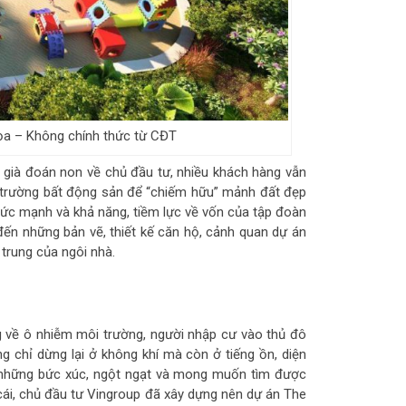
ọa – Không chính thức từ CĐT
n già đoán non về chủ đầu tư, nhiều khách hàng vẫn
hị trường bất động sản để “chiếm hữu” mảnh đất đẹp
 sức mạnh và khả năng, tiềm lực về vốn của tập đoàn
đến những bản vẽ, thiết kế căn hộ, cảnh quan dự án
 trung của ngôi nhà.
 về ô nhiễm môi trường, người nhập cư vào thủ đô
g chỉ dừng lại ở không khí mà còn ở tiếng ồn, diện
 những bức xúc, ngột ngạt và mong muốn tìm được
cái, chủ đầu tư Vingroup đã xây dựng nên dự án The