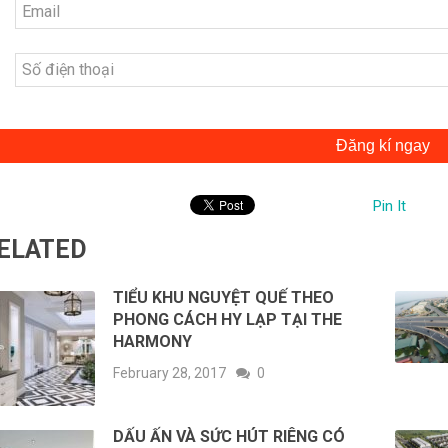
Đăng kí ngay
Pin It
ELATED
TIỂU KHU NGUYỆT QUẾ THEO
PHONG CÁCH HY LẠP TẠI THE
HARMONY
February 28, 2017
0
DẤU ẤN VÀ SỨC HÚT RIÊNG CÓ