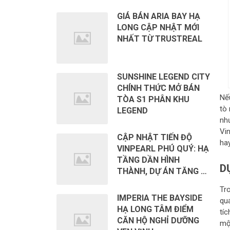
GIÁ BÁN ARIA BAY HẠ
LONG CẬP NHẬT MỚI
NHẤT TỪ TRUSTREAL
SUNSHINE LEGEND CITY
CHÍNH THỨC MỞ BÁN
Nế
TÒA S1 PHÂN KHU
tò
LEGEND
nh
Vi
CẬP NHẬT TIẾN ĐỘ
hay
VINPEARL PHÚ QUÝ: HẠ
TẦNG DẦN HÌNH
D
THÀNH, DỰ ÁN TĂNG …
Tr
IMPERIA THE BAYSIDE
qu
HẠ LONG TÂM ĐIỂM
tí
CĂN HỘ NGHỈ DƯỠNG
mộ