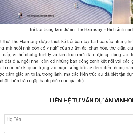
Bể bơi trung tâm dự án The Harmony – Hình ảnh min
ệt thự The Harmony được thiết kế bởi bàn tay tài hoa của những kiến
ng, mà ngôi nhà còn có ý nghĩ của sự ấm áp, chan hòa, thư giãn, giú
o cấp, vì thế những triết lý và kiến trúc mới đã được áp dụng và
nh đắt địa, ngôi nhà còn có những ban công xanh kết nối với các 
ủ là nơi cực kì quan trọng với cuộc sống bởi sẽ đem đến những năng
ợc cảm giác an toàn, trong lành, mà các kiến trúc sư đã biết tận d
nhất, luôn tràn ngập hạnh phúc cho gia chủ.
LIÊN HỆ TƯ VẤN DỰ ÁN VINHO