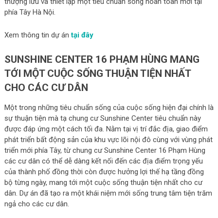
thượng lưu và thiết lập một tiêu chuẩn sống hoàn toàn mới tại
phía Tây Hà Nội.
Xem thông tin dự án
tại đây
SUNSHINE CENTER 16 PHẠM HÙNG MANG
TỚI MỘT CUỘC SỐNG THUẬN TIỆN NHẤT
CHO CÁC CƯ DÂN
Một trong những tiêu chuẩn sống của cuộc sống hiện đại chính là
sự thuận tiện mà tạ chung cư Sunshine Center tiêu chuẩn này
được đáp ứng một cách tối đa. Nằm tại vị trí đắc địa, giao điểm
phát triển bất động sản của khu vực lõi nội đô cùng với vùng phát
triển mới phía Tây, từ chung cư Sunshine Center 16 Phạm Hùng
các cư dân có thể dễ dàng kết nối đến các địa điểm trọng yếu
của thành phố đồng thời còn được hưởng lợi thế hạ tầng đồng
bộ từng ngày, mang tới một cuộc sống thuận tiện nhất cho cư
dân. Dự án đã tạo ra một khái niệm mới sống trung tâm tiện trăm
ngả cho các cư dân.