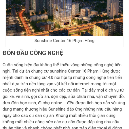
Sunshine Center 16 Phạm Hùng
ĐÓN ĐẦU CÔNG NGHỆ
Cuộc sống hiện đại không thể thiếu vắng những công nghệ tiện
nghi. Tại dự án chung cư sunshine Center 16 Phạm Hùng được
mệnh danh là chung cư 4.0 nơi hội tụ những công nghệ tiên tiến
nhất dựa trên nền tảng vạn vật kết nối internet mang tới một
cuộc sống tiện nghi nhất cho các cư dân. Tại đây mọi dịch vụ từ
gọi xe, vệ sinh, gọi đồ ăn, dọn dẹp, sửa chữa nhà, vận chuyển đồ,
đưa đón học sinh, đi chợ online … đều được tích hợp sẵn với ứng
dụng mang thương hiệu Sunshine đáp ứng những nhu cầu hàng
ngày cho các cư dân dự án. Không mất nhiều thời gian cũng
không mất nhiều công sức các cư dân được đáp ứng nhu cầu
thuận tiện và nhanh chóng nhất nhờ app trên điện thoại di động.