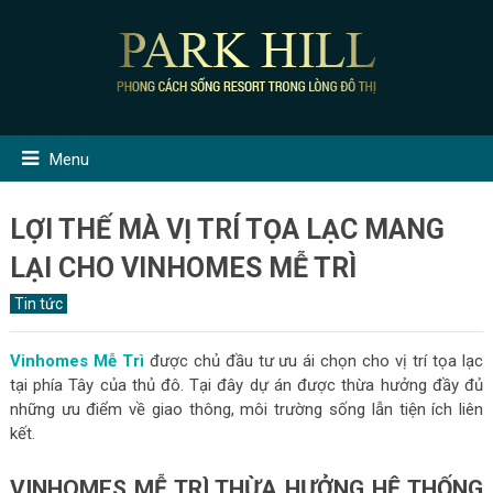
Menu
LỢI THẾ MÀ VỊ TRÍ TỌA LẠC MANG
LẠI CHO VINHOMES MỄ TRÌ
Tin tức
Vinhomes Mễ Trì
được chủ đầu tư ưu ái chọn cho vị trí tọa lạc
tại phía Tây của thủ đô. Tại đây dự án được thừa hưởng đầy đủ
những ưu điểm về giao thông, môi trường sống lẫn tiện ích liên
kết.
VINHOMES MỄ TRÌ THỪA HƯỞNG HỆ THỐNG