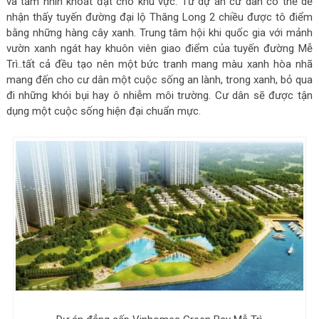
và tầm nhìn khoát đạt cho khu vực. Từ dự án cư dân có thể dễ
nhận thấy tuyến đường đại lộ Thăng Long 2 chiều được tô điểm
bằng những hàng cây xanh. Trung tâm hội khi quốc gia với mảnh
vườn xanh ngát hay khuôn viên giao điểm của tuyến đường Mễ
Trì..tất cả đều tạo nên một bức tranh mang màu xanh hòa nhã
mang đến cho cư dân một cuộc sống an lành, trong xanh, bỏ qua
đi những khói bụi hay ô nhiễm môi trường. Cư dân sẽ được tận
dụng một cuộc sống hiện đại chuẩn mực.