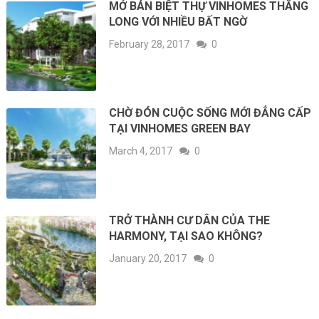
MỞ BÁN BIỆT THỰ VINHOMES THĂNG
LONG VỚI NHIỀU BẤT NGỜ
February 28, 2017
0
CHỜ ĐÓN CUỘC SỐNG MỚI ĐẲNG CẤP
TẠI VINHOMES GREEN BAY
March 4, 2017
0
TRỞ THÀNH CƯ DÂN CỦA THE
HARMONY, TẠI SAO KHÔNG?
January 20, 2017
0