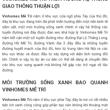
GIAO THÔNG THUẬN LỢI
Vinhomes Mễ Trì
nằm ở khu vực cửa ngõ phía Tây của thủ đô,
đây là khu vực đang trên đà phát triển hướng đến một nền kinh tế
sầm uất, một môi trường sống xanh chính vì vậy hệ thống các
tuyến đường nơi đây được đan xen khá hợp lý. Vinhomes Mễ Trì
nằm kết cận một số tuyến đường như: đường Đại Lộ Thăng Long,
đường Hồ Mễ Trì, đường Vành đai 3…đây đều là những tuyến
đường huyết mạch của thủ đô, kéo từ trung tâm Hà Nội ra các
khu vực khác và được đầu tư xây dựng với diện tích tương đối
lớn. Chính vì vậy, từ dự án cư dân có thể dễ dàng di chuyển đến
các khu vực xung quanh mà không hề gặp các trở ngại về tắc
đường.
MÔI TRƯỜNG SỐNG XANH BAO QUANH
VINHOMES MỄ TRÌ
Vinhomes Mễ Trì
nằm ở khu vực phía Tây, đây là nơi có rất nhiều
tiện ích xanh công cộng góp phần tạo nên không khí thoáng mát