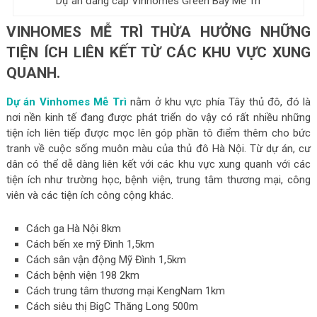
Dự án đẳng cấp Vinhomes Green Bay Mễ Trì
VINHOMES MỄ TRÌ THỪA HƯỞNG NHỮNG
TIỆN ÍCH LIÊN KẾT TỪ CÁC KHU VỰC XUNG
QUANH
.
Dự án Vinhomes Mễ Trì
nằm ở khu vực phía Tây thủ đô, đó là
nơi nền kinh tế đang được phát triển do vậy có rất nhiều những
tiện ích liên tiếp được mọc lên góp phần tô điểm thêm cho bức
tranh về cuộc sống muôn màu của thủ đô Hà Nội. Từ dự án, cư
dân có thể dễ dàng liên kết với các khu vực xung quanh với các
tiện ích như trường học, bệnh viện, trung tâm thương mại, công
viên và các tiện ích công cộng khác.
Cách ga Hà Nội 8km
Cách bến xe mỹ Đình 1,5km
Cách sân vận động Mỹ Đình 1,5km
Cách bệnh viện 198 2km
Cách trung tâm thương mại KengNam 1km
Cách siêu thị BigC Thăng Long 500m