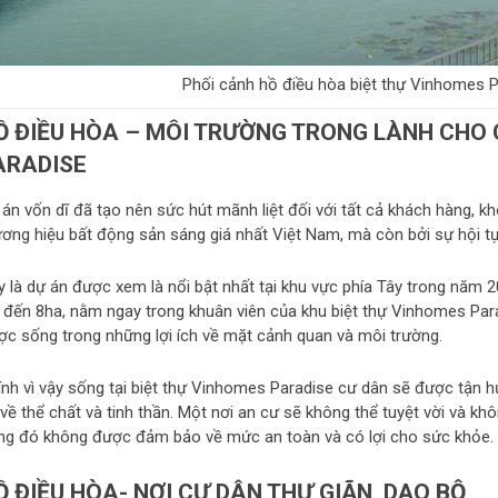
Phối cảnh hồ điều hòa biệt thự Vinhomes 
Ồ ĐIỀU HÒA – MÔI TRƯỜNG TRONG LÀNH CHO 
ARADISE
án vốn dĩ đã tạo nên sức hút mãnh liệt đối với tất cả khách hàng, k
ơng hiệu bất động sản sáng giá nhất Việt Nam, mà còn bởi sự hội tụ cá
y là dự án được xem là nổi bật nhất tại khu vực phía Tây trong năm 2
n đến 8ha, nằm ngay trong khuân viên của khu biệt thự Vinhomes Para
ợc sống trong những lợi ích về mặt cảnh quan và môi trường.
ính vì vậy sống tại biệt thự Vinhomes Paradise cư dân sẽ được tận h
về thể chất và tinh thần. Một nơi an cư sẽ không thể tuyệt vời và k
ng đó không được đảm bảo về mức an toàn và có lợi cho sức khỏe.
Ồ ĐIỀU HÒA- NƠI CƯ DÂN THƯ GIÃN, DẠO BỘ