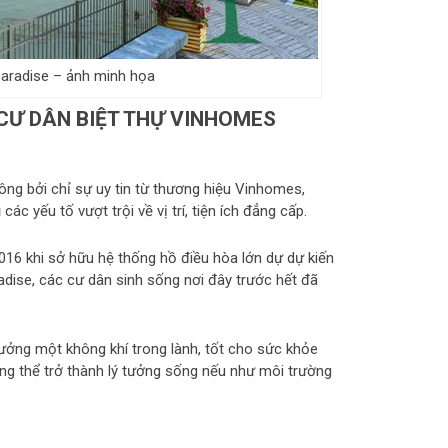
Paradise – ảnh minh họa
CƯ DÂN BIỆT THỰ VINHOMES
hông bởi chỉ sự uy tin từ thương hiệu Vinhomes,
c yếu tố vượt trội về vị trí, tiện ích đẳng cấp.
016 khi sở hữu hệ thống hồ điều hòa lớn dự dự kiến
dise, các cư dân sinh sống nơi đây trước hết đã
ưởng một không khí trong lành, tốt cho sức khỏe
hông thể trở thành lý tưởng sống nếu như môi trường