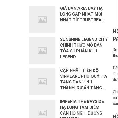
GIÁ BÁN ARIA BAY HẠ
LONG CẬP NHẬT MỚI
NHẤT TỪ TRUSTREAL
H
P
SUNSHINE LEGEND CITY
CHÍNH THỨC MỞ BÁN
Dự 
TÒA S1 PHÂN KHU
thư
LEGEND
Đâ
CẬP NHẬT TIẾN ĐỘ
lê
VINPEARL PHÚ QUÝ: HẠ
đư
TẦNG DẦN HÌNH
THÀNH, DỰ ÁN TĂNG …
Ch
cả 
IMPERIA THE BAYSIDE
số
HẠ LONG TÂM ĐIỂM
CĂN HỘ NGHỈ DƯỠNG
H