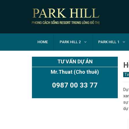
HOME
PARK HILL 2
PARK HILL 1
TƯ VẤN DỰ ÁN
H
Mr.Thuat
(Cho thuê)
Ti
0987 00 33 77
Dự 
xan
sự
dự 
TIMES CITY PARK HILL