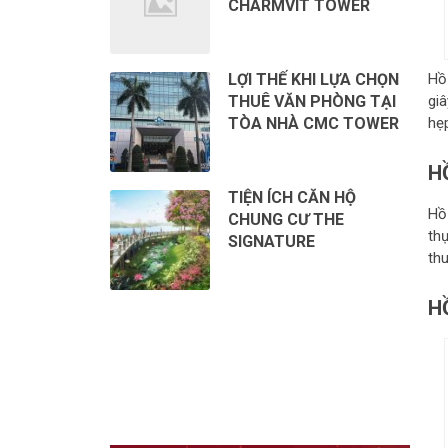
CHARMVIT TOWER
Hồ
LỢI THẾ KHI LỰA CHỌN
gi
THUÊ VĂN PHÒNG TẠI
hẹp
TÒA NHÀ CMC TOWER
H
TIỆN ÍCH CĂN HỘ
Hồ
CHUNG CƯ THE
th
SIGNATURE
th
H
CHO THUÊ VĂN PHÒNG