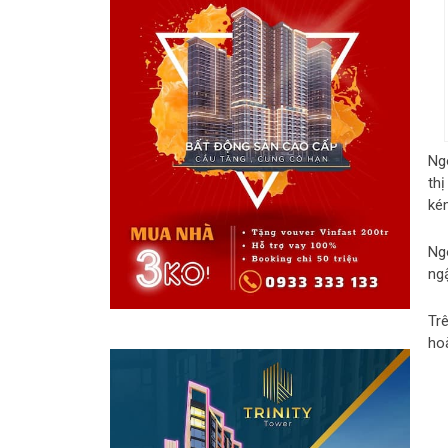
Ng
th
ké
Ng
ng
Trê
ho