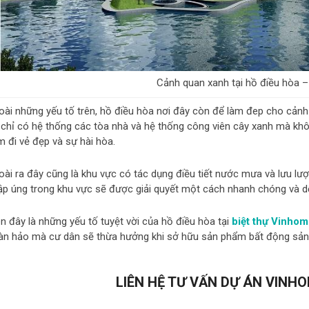
Cảnh quan xanh tại hồ điều hòa 
oài những yếu tố trên, hồ điều hòa nơi đây còn để làm đep cho cảnh 
ị chỉ có hệ thống các tòa nhà và hệ thống công viên cây xanh mà khô
m đi vẻ đẹp và sự hài hòa.
oài ra đây cũng là khu vực có tác dụng điều tiết nước mưa và lưu l
ập úng trong khu vực sẽ được giải quyết một cách nhanh chóng và d
n đây là những yếu tố tuyệt vời của hồ điều hòa tại
biệt thự Vinho
àn hảo mà cư dân sẽ thừa hưởng khi sở hữu sản phẩm bất động sản v
LIÊN HỆ TƯ VẤN DỰ ÁN VINHO