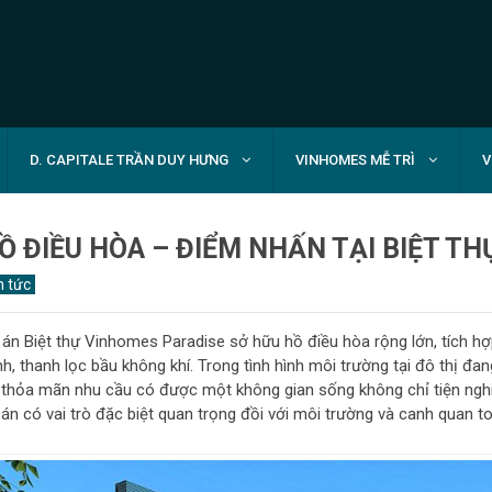
D. CAPITALE TRẦN DUY HƯNG
VINHOMES MỄ TRÌ
V
Ồ ĐIỀU HÒA – ĐIỂM NHẤN TẠI BIỆT T
n tức
án Biệt thự Vinhomes Paradise sở hữu hồ điều hòa rộng lớn, tích hợp
h, thanh lọc bầu không khí. Trong tình hình môi trường tại đô thị đ
 thỏa mãn nhu cầu có được một không gian sống không chỉ tiện nghi
án có vai trò đặc biệt quan trọng đồi với môi trường và canh quan to