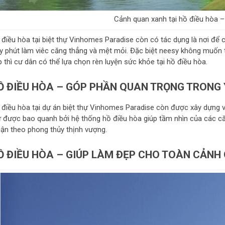
Cảnh quan xanh tại hồ điều hòa 
 điều hòa tại biệt thự Vinhomes Paradise còn có tác dụng là nơi để c
ây phút làm viêc căng thẳng và mệt mỏi. Đặc biệt neesy không muốn 
 thì cư dân có thể lựa chọn rèn luyện sức khỏe tại hồ điều hòa.
Ồ ĐIỀU HÒA – GÓP PHẦN QUAN TRỌNG TRONG
 điều hòa tại dự án biệt thự Vinhomes Paradise còn được xây dựng v
ự được bao quanh bởi hệ thống hồ điều hòa giúp tầm nhìn của các c
uận theo phong thủy thịnh vượng.
Ồ ĐIỀU HÒA – GIÚP LÀM ĐẸP CHO TOÀN CẢNH