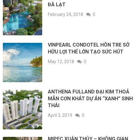
ĐÀ LẠT
February 24, 2018
0
VINPEARL CONDOTEL HÒN TRE SỞ
HỮU LỢI THẾ LỚN TẠO SỨC HÚT
May 12, 2018
0
ANTHENA FULLAND ĐẠI KIM THOẢ
MÃN CƠN KHÁT DỰ ÁN “XANH” SINH
THÁI
April 3, 2019
0
MIPEC XUÂN THỦY – KHÔNG GIAN