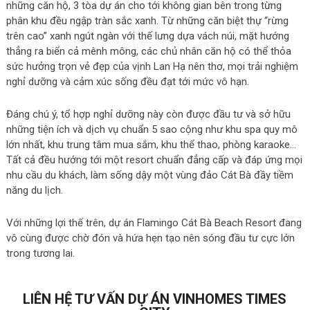
những căn hộ, 3 tòa dự án cho tới không gian bên trong từng
phân khu đều ngập tràn sắc xanh. Từ những căn biệt thự “rừng
trên cao” xanh ngút ngàn với thế lưng dựa vách núi, mặt hướng
thẳng ra biển cả mênh mông, các chủ nhân căn hộ có thể thỏa
sức hưởng trọn vẻ đẹp của vịnh Lan Hạ nên thơ, mọi trải nghiệm
nghỉ dưỡng và cảm xúc sống đều đạt tới mức vô hạn.
Đáng chú ý, tổ hợp nghỉ dưỡng này còn được đầu tư và sở hữu
những tiện ích và dịch vụ chuẩn 5 sao cộng như khu spa quy mô
lớn nhất, khu trung tâm mua sắm, khu thể thao, phòng karaoke…
Tất cả đều hướng tới một resort chuẩn đẳng cấp và đáp ứng mọi
nhu cầu du khách, làm sống dậy một vùng đảo Cát Bà đầy tiềm
năng du lịch.
Với những lợi thế trên, dự án Flamingo Cát Bà Beach Resort đang
vô cùng được chờ đón và hứa hẹn tạo nên sóng đầu tư cực lớn
trong tương lai.
LIÊN HỆ TƯ VẤN DỰ ÁN VINHOMES TIMES