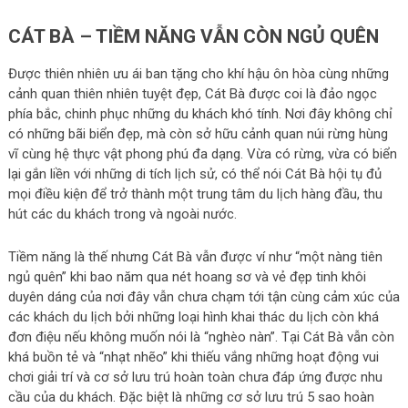
CÁT BÀ – TIỀM NĂNG VẪN CÒN NGỦ QUÊN
Được thiên nhiên ưu ái ban tặng cho khí hậu ôn hòa cùng những
cảnh quan thiên nhiên tuyệt đẹp, Cát Bà được coi là đảo ngọc
phía bắc, chinh phục những du khách khó tính. Nơi đây không chỉ
có những bãi biển đẹp, mà còn sở hữu cảnh quan núi rừng hùng
vĩ cùng hệ thực vật phong phú đa dạng. Vừa có rừng, vừa có biển
lại gắn liền với những di tích lịch sử, có thể nói Cát Bà hội tụ đủ
mọi điều kiện để trở thành một trung tâm du lịch hàng đầu, thu
hút các du khách trong và ngoài nước.
Tiềm năng là thế nhưng Cát Bà vẫn được ví như “một nàng tiên
ngủ quên” khi bao năm qua nét hoang sơ và vẻ đẹp tinh khôi
duyên dáng của nơi đây vẫn chưa chạm tới tận cùng cảm xúc của
các khách du lịch bởi những loại hình khai thác du lịch còn khá
đơn điệu nếu không muốn nói là “nghèo nàn”. Tại Cát Bà vẫn còn
khá buồn tẻ và “nhạt nhẽo” khi thiếu vắng những hoạt động vui
chơi giải trí và cơ sở lưu trú hoàn toàn chưa đáp ứng được nhu
cầu của du khách. Đặc biệt là những cơ sở lưu trú 5 sao hoàn