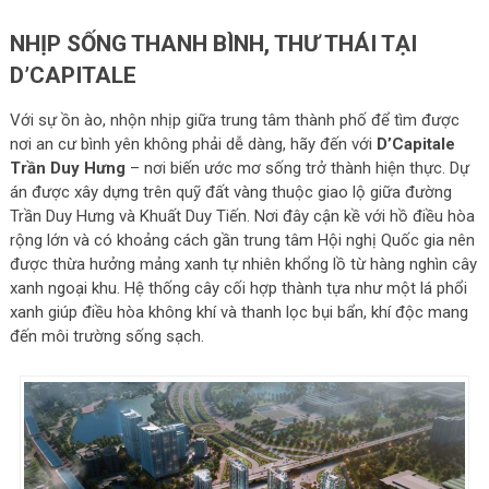
NHỊP SỐNG THANH BÌNH, THƯ THÁI TẠI
D’CAPITALE
Với sự ồn ào, nhộn nhịp giữa trung tâm thành phố để tìm được
nơi an cư bình yên không phải dễ dàng, hãy đến với
D’Capitale
Trần Duy Hưng
– nơi biến ước mơ sống trở thành hiện thực. Dự
án được xây dựng trên quỹ đất vàng thuộc giao lộ giữa đường
Trần Duy Hưng và Khuất Duy Tiến. Nơi đây cận kề với hồ điều hòa
rộng lớn và có khoảng cách gần trung tâm Hội nghị Quốc gia nên
được thừa hưởng mảng xanh tự nhiên khổng lồ từ hàng nghìn cây
xanh ngoại khu. Hệ thống cây cối hợp thành tựa như một lá phổi
xanh giúp điều hòa không khí và thanh lọc bụi bẩn, khí độc mang
đến môi trường sống sạch.