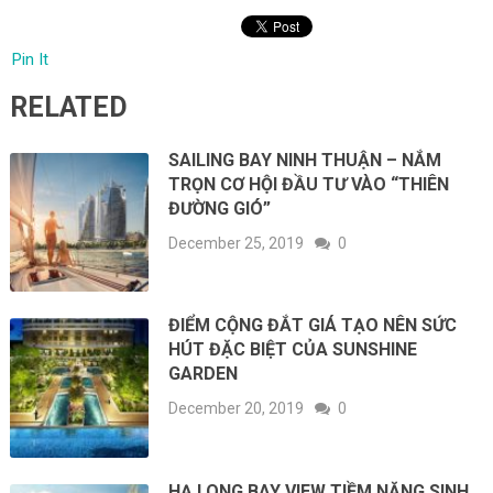
Pin It
RELATED
SAILING BAY NINH THUẬN – NẮM
TRỌN CƠ HỘI ĐẦU TƯ VÀO “THIÊN
ĐƯỜNG GIÓ”
December 25, 2019
0
ĐIỂM CỘNG ĐẮT GIÁ TẠO NÊN SỨC
HÚT ĐẶC BIỆT CỦA SUNSHINE
GARDEN
December 20, 2019
0
HẠ LONG BAY VIEW TIỀM NĂNG SINH