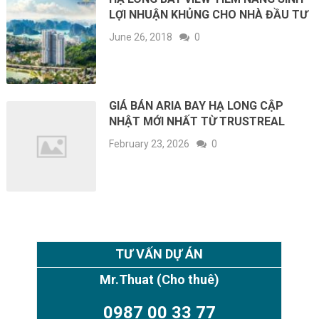
LỢI NHUẬN KHỦNG CHO NHÀ ĐẦU TƯ
June 26, 2018
0
GIÁ BÁN ARIA BAY HẠ LONG CẬP
NHẬT MỚI NHẤT TỪ TRUSTREAL
February 23, 2026
0
TƯ VẤN DỰ ÁN
Mr.Thuat
(Cho thuê)
0987 00 33 77