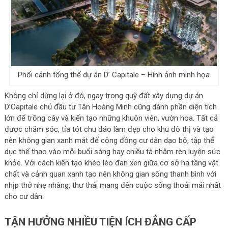
Phối cảnh tổng thể dự án D’ Capitale – Hình ảnh minh họa
Không chỉ dừng lại ở đó, ngay trong quỹ đất xây dựng dự án
D’Capitale chủ đầu tư Tân Hoàng Minh cũng dành phần diện tích
lớn để trồng cây và kiến tạo những khuôn viên, vườn hoa. Tất cả
được chăm sóc, tỉa tót chu đáo làm đẹp cho khu đô thị và tạo
nên không gian xanh mát để cộng đồng cư dân dạo bộ, tập thể
dục thể thao vào mỗi buổi sáng hay chiều tà nhằm rèn luyện sức
khỏe. Với cách kiến tạo khéo léo đan xen giữa cơ sở hạ tầng vật
chất và cảnh quan xanh tạo nên không gian sống thanh bình với
nhịp thở nhẹ nhàng, thư thái mang đến cuộc sống thoải mái nhất
cho cư dân.
TẬN HƯỞNG NHIỀU TIỆN ÍCH ĐẲNG CẤP