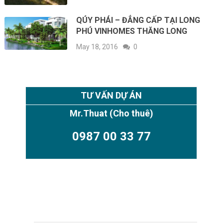
QÚY PHÁI – ĐẲNG CẤP TẠI LONG
PHÚ VINHOMES THĂNG LONG
May 18, 2016
0
TƯ VẤN DỰ ÁN
Mr.Thuat
(Cho thuê)
0987 00 33 77
TIMES CITY PARK HILL