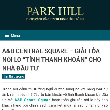
Menu
A&B CENTRAL SQUARE – GIẢI TỎA
NỖI LO “TÍNH THANH KHOẢN” CHO
NHÀ ĐẦU TƯ
Tin thị trường
Trong bối cảnh thị trường nghỉ dưỡng bùng nổ với hàng loạt dự
án khiến nhiều nhà đầu tư băn khoăn về tính thanh khoản khi đầu
tư. Với
A&B Central Square
hoàn toàn giải tỏa nỗi lo này cho
khách hàng bởi chính sách cam kết mua lại sau 5 năm đi vào