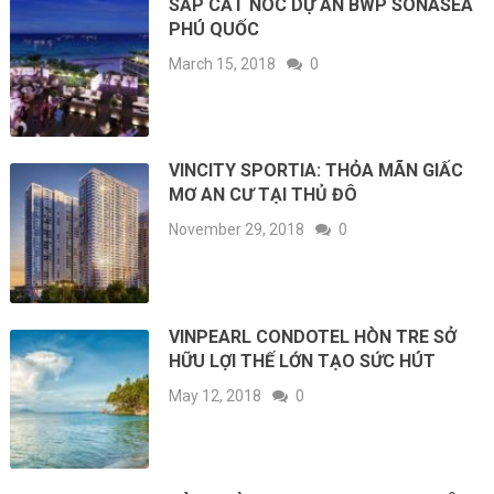
SẮP CẤT NÓC DỰ ÁN BWP SONASEA
PHÚ QUỐC
March 15, 2018
0
VINCITY SPORTIA: THỎA MÃN GIẤC
MƠ AN CƯ TẠI THỦ ĐÔ
November 29, 2018
0
VINPEARL CONDOTEL HÒN TRE SỞ
HỮU LỢI THẾ LỚN TẠO SỨC HÚT
May 12, 2018
0