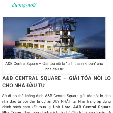
duong-noi/
A&B Central Square – Giải tỏa nỗi lo “tính thanh khoản” cho
nhà đầu tư
A&B CENTRAL SQUARE – GIẢI TỎA NỖI LO
CHO NHÀ ĐẦU TƯ
Sở dĩ có thể khẳng định A&B Central Square giải tỏa nỗi lo cho
nhà đầu tư bởi đây là dự án DUY NHẤT tại Nha Trang áp dụng
chính sách cam kết mua lại
Unit Hotel A&B Central Square
Nha Trang
. Theo như chính sách từ chủ đầu tư thì sau 5 năm đi