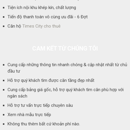
Tiện ích nội khu khép kín, chất lượng
Tiến độ thanh toán vô cùng ưu đãi - 6 Đợt
Căn hộ
Times City cho thuê
CAM KẾT TỪ CHÚNG TÔI
Cung cấp những thông tin nhanh chóng & cập nhật nhất từ chủ
đầu tư
Hỗ trợ quý khách tìm được căn tầng đẹp nhất
Cung cấp bảng giá gốc, hỗ trợ quý khách tìm căn phù hợp với
ngân sách
Hỗ trợ tư vấn trực tiếp chuyên sâu
Xem nhà mẫu trực tiếp
Không thu thêm bất cứ khoản phí nào.