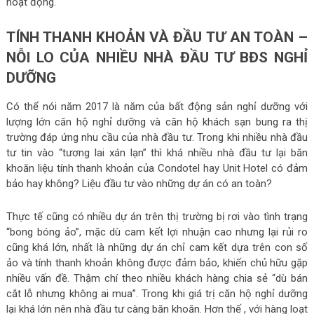
hoạt động.
TÍNH THANH KHOẢN VÀ ĐẦU TƯ AN TOÀN –
NỖI LO CỦA NHIỀU NHÀ ĐẦU TƯ BĐS NGHỈ
DƯỠNG
Có thể nói năm 2017 là năm của bất động sản nghỉ dưỡng với
lượng lớn căn hộ nghỉ dưỡng và căn hộ khách sạn bung ra thị
trường đáp ứng nhu cầu của nhà đầu tư. Trong khi nhiều nhà đầu
tư tin vào “tương lai xán lạn” thì khá nhiều nhà đầu tư lại băn
khoăn liệu tính thanh khoản của Condotel hay Unit Hotel có đảm
bảo hay không? Liệu đầu tư vào những dự án có an toàn?
Thực tế cũng có nhiều dự án trên thị trường bị rơi vào tình trạng
“bong bóng ảo”, mặc dù cam kết lợi nhuận cao nhưng lại rủi ro
cũng khá lớn, nhất là những dự án chỉ cam kết dựa trên con số
ảo và tính thanh khoản không được đảm bảo, khiến chủ hữu gặp
nhiều vấn đề. Thậm chí theo nhiều khách hàng chia sẻ “dù bán
cắt lỗ nhưng không ai mua”. Trong khi giá trị căn hộ nghỉ dưỡng
lại khá lớn nên nhà đầu tư càng băn khoăn. Hơn thế , với hàng loạt