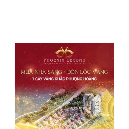
CHO THUÊ VĂN PHÒNG