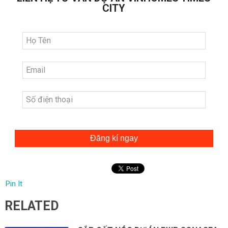
CITY
Đăng kí ngay
Pin It
RELATED