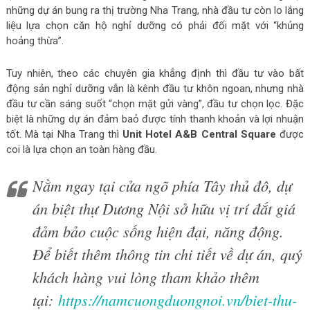
những dự án bung ra thị trường Nha Trang, nhà đầu tư còn lo lắng
liệu lựa chọn căn hộ nghỉ dưỡng có phải đối mặt với “khủng
hoảng thừa”.
Tuy nhiên, theo các chuyên gia khẳng định thì đầu tư vào bất
động sản nghỉ dưỡng vẫn là kênh đầu tư khôn ngoan, nhưng nhà
đầu tư cần sáng suốt “chọn mặt gửi vàng”, đầu tư chọn lọc. Đặc
biệt là những dự án đảm baỏ được tính thanh khoản và lợi nhuận
tốt. Mà tại Nha Trang thì
Unit Hotel A&B Central Square
được
coi là lựa chọn an toàn hàng đầu.
Nằm ngay tại cửa ngõ phía Tây thủ đô, dự
án biệt thự Dương Nội sở hữu vị trí đắt giá
đảm bảo cuộc sống hiện đại, năng động.
Để biết thêm thông tin chi tiết về dự án, quý
khách hàng vui lòng tham khảo thêm
tại:
https://namcuongduongnoi.vn/biet-thu-