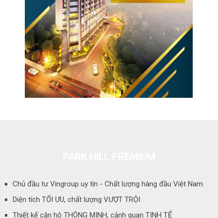
PARK HILL PREMIUM
Chủ đầu tư Vingroup uy tín - Chất lượng hàng đầu Việt Nam
Diện tích TỐI ƯU, chất lượng VƯỢT TRỘI
Thiết kế căn hộ THÔNG MINH, cảnh quan TINH TẾ