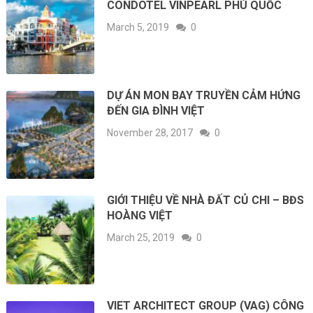
CONDOTEL VINPEARL PHÚ QUỐC
March 5, 2019
0
DỰ ÁN MON BAY TRUYỀN CẢM HỨNG
ĐẾN GIA ĐÌNH VIỆT
November 28, 2017
0
GIỚI THIỆU VỀ NHÀ ĐẤT CỦ CHI – BĐS
HOÀNG VIỆT
March 25, 2019
0
VIET ARCHITECT GROUP (VAG) CÔNG