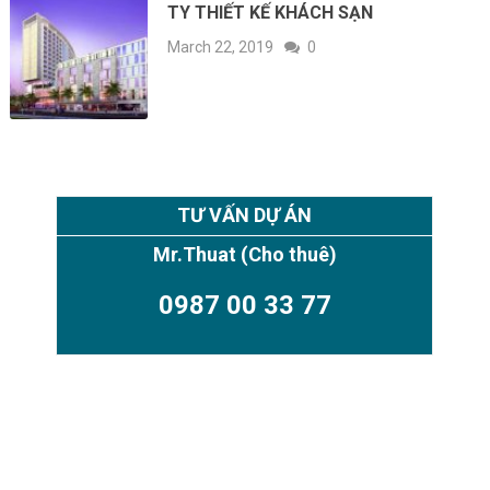
TY THIẾT KẾ KHÁCH SẠN
March 22, 2019
0
TƯ VẤN DỰ ÁN
Mr.Thuat
(Cho thuê)
0987 00 33 77
TIMES CITY PARK HILL