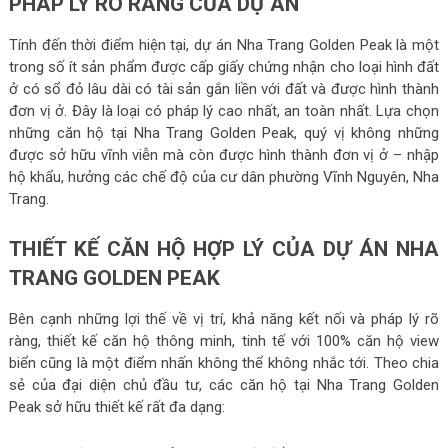
PHÁP LÝ RÕ RÀNG CỦA DỰ ÁN
Tính đến thời điểm hiện tại, dự án Nha Trang Golden Peak là một
trong số ít sản phẩm được cấp giấy chứng nhận cho loại hình đất
ở có sổ đỏ lâu dài có tài sản gắn liền với đất và được hình thành
đơn vị ở. Đây là loại có pháp lý cao nhất, an toàn nhất. Lựa chọn
những căn hộ tại Nha Trang Golden Peak, quý vị không những
được sở hữu vĩnh viễn mà còn được hình thành đơn vị ở – nhập
hộ khẩu, hưởng các chế độ của cư dân phường Vĩnh Nguyên, Nha
Trang.
THIẾT KẾ CĂN HỘ HỢP LÝ CỦA DỰ ÁN NHA
TRANG GOLDEN PEAK
Bên cạnh những lợi thế về vị trí, khả năng kết nối và pháp lý rõ
ràng, thiết kế căn hộ thông minh, tinh tế với 100% căn hộ view
biển cũng là một điểm nhấn không thể không nhắc tới. Theo chia
sẻ của đại diện chủ đầu tư, các căn hộ tại Nha Trang Golden
Peak sở hữu thiết kế rất đa dạng: