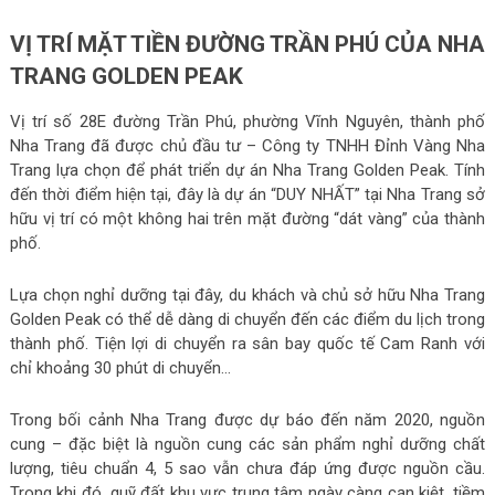
VỊ TRÍ MẶT TIỀN ĐƯỜNG TRẦN PHÚ CỦA NHA
TRANG GOLDEN PEAK
Vị trí số 28E đường Trần Phú, phường Vĩnh Nguyên, thành phố
Nha Trang đã được chủ đầu tư – Công ty TNHH Đỉnh Vàng Nha
Trang lựa chọn để phát triển dự án Nha Trang Golden Peak. Tính
đến thời điểm hiện tại, đây là dự án “DUY NHẤT” tại Nha Trang sở
hữu vị trí có một không hai trên mặt đường “dát vàng” của thành
phố.
Lựa chọn nghỉ dưỡng tại đây, du khách và chủ sở hữu Nha Trang
Golden Peak có thể dễ dàng di chuyển đến các điểm du lịch trong
thành phố. Tiện lợi di chuyển ra sân bay quốc tế Cam Ranh với
chỉ khoảng 30 phút di chuyển…
Trong bối cảnh Nha Trang được dự báo đến năm 2020, nguồn
cung – đặc biệt là nguồn cung các sản phẩm nghỉ dưỡng chất
lượng, tiêu chuẩn 4, 5 sao vẫn chưa đáp ứng được nguồn cầu.
Trong khi đó, quỹ đất khu vực trung tâm ngày càng cạn kiệt, tiềm