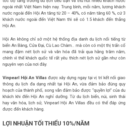
tốc độ tăng trưởng du lịch đều đặn và thu hút nhiều khách nước
ngoài nhất Việt Nam hiện nay. Trung bình, mỗi năm, lương khách
nước ngoài đến Hội An tăng từ 20 – 40%, có năm tăng 60 %, cứ 3
khách nước ngoài đến Việt Nam thì sẽ có 1.5 khách đến thẳng
Hội An.
Hội An không chỉ sở một hệ thống địa danh du lịch nổi tiếng từ
biển An Bàng, Cửa Đại, Cù Lao Chàm… mà còn có một thị trấn cổ
mang đậm nét lịch sử và văn hóa đã trải qua hằng trăm năm,
chính vì thế khách quốc tế rất yêu thích nét lịch sử gần như còn
nguyên vẹn của nơi đây.
Vinpearl Hội An Villas
được xây dựng ngay tại vị trí kết nối giao
thông du lịch đa dạng nhất tại Hội An, vừa đảm bảo đúng quy
hoạch của thành phố, song vẫn đảm bảo được “quyền lợi” của du
khách khi đến Hội An nghỉ dưỡng. Từ du lịch biển, núi, sinh thái
hay văn hóa, lịch sử, Vinpearl Hội An Villas đều có thể đáp ứng
được đến khách hàng.
LỢI NHUẬN TỐI THIỂU 10%/NĂM