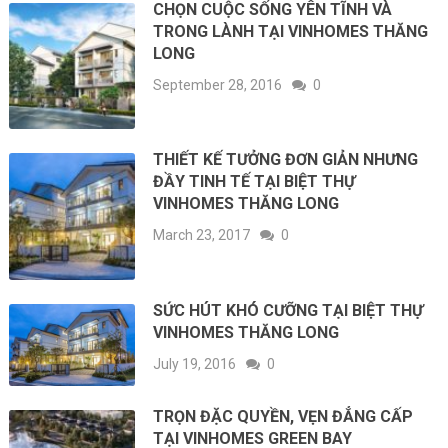
CHỌN CUỘC SỐNG YÊN TĨNH VÀ
TRONG LÀNH TẠI VINHOMES THĂNG
LONG
September 28, 2016
0
THIẾT KẾ TƯỞNG ĐƠN GIẢN NHƯNG
ĐẦY TINH TẾ TẠI BIỆT THỰ
VINHOMES THĂNG LONG
March 23, 2017
0
SỨC HÚT KHÓ CƯỠNG TẠI BIỆT THỰ
VINHOMES THĂNG LONG
July 19, 2016
0
TRỌN ĐẶC QUYỀN, VẸN ĐẲNG CẤP
TẠI VINHOMES GREEN BAY