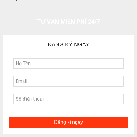
TƯ VẤN MIỄN PHÍ 24/7
ĐĂNG KÝ NGAY
Đăng kí ngay