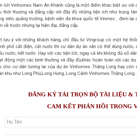
ện ích Vinhomes Nam An Khánh cũng là một điểm khác biệt so với 
u thời thượng và đẳng cấp với đầy đủ những tiện ích như trung tâm t
ng viên, quảng trường, bệnh viện đa khoa quốc tế Vinmec… đem lại 
 về trước nhưng lại hiện đại, đẳng cấp.
t lưu ý với những khách hàng, chỉ đầu tư Vingroup có một hệ thố
ành phố cắt điện, cắt nước thì cư dân dự án vẫn có thể dùng nước, 
ếu nước, hết nước. Hay với các tiện ích, ngay cả khi không đủ số dâ
ạt động một các bình thường và đầy đủ,khác hoàn toàn với các dự 
o cho cư dân tương lai của dự án Vinhomes Thăng Long hay còn 
ân khu như Long Phú,Long Hưng, Long Cảnh Vinhomes Thăng Long… có
ĐĂNG KÝ TẢI TRỌN BỘ TÀI LIỆU &
CAM KẾT PHẢN HỒI TRONG VÒ