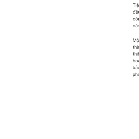
Ti
đề
cô
năm
Mộ
th
thi
ho
bả
ph