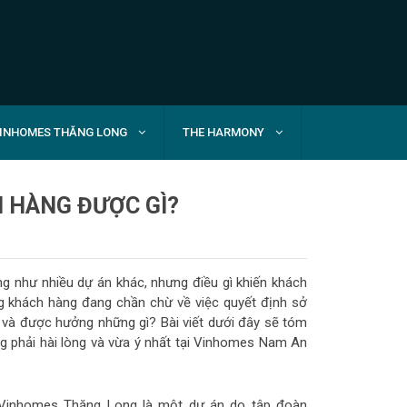
INHOMES THĂNG LONG
THE HARMONY
 HÀNG ĐƯỢC GÌ?
ng như nhiều dự án khác, nhưng điều gì khiến khách
g khách hàng đang chần chừ về việc quyết định sở
gì và được hưởng những gì? Bài viết dưới đây sẽ tóm
ng phải hài lòng và vừa ý nhất tại Vinhomes Nam An
à Vinhomes Thăng Long là một dự án do tập đoàn