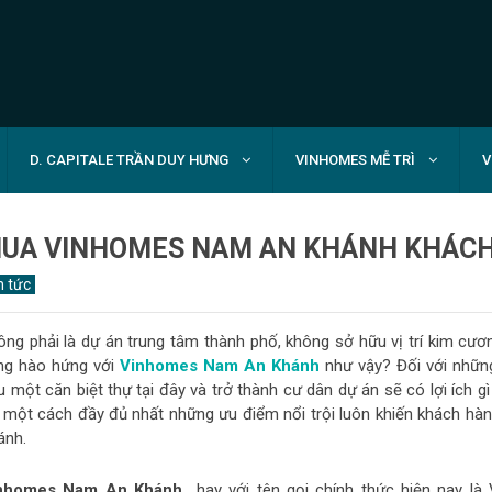
D. CAPITALE TRẦN DUY HƯNG
VINHOMES MỄ TRÌ
V
UA VINHOMES NAM AN KHÁNH KHÁCH
n tức
ông phải là dự án trung tâm thành phố, không sở hữu vị trí kim cươ
ng hào hứng với
Vinhomes Nam An Khánh
như vậy? Đối với nhữn
u một căn biệt thự tại đây và trở thành cư dân dự án sẽ có lợi ích 
t một cách đầy đủ nhất những ưu điểm nổi trội luôn khiến khách hà
ánh.
nhomes Nam An Khánh
hay với tên gọi chính thức hiện nay l