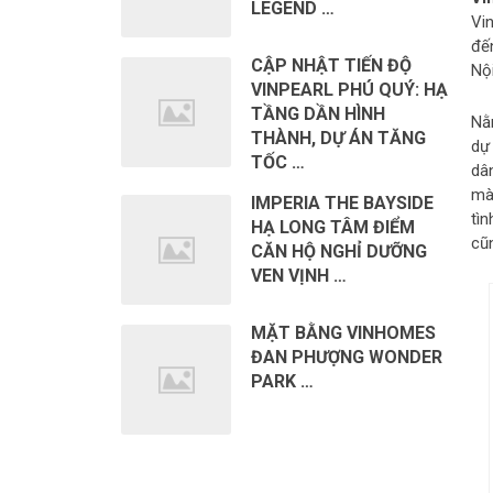
LEGEND …
Vi
đế
CẬP NHẬT TIẾN ĐỘ
Nội
VINPEARL PHÚ QUÝ: HẠ
TẦNG DẦN HÌNH
Nằ
THÀNH, DỰ ÁN TĂNG
dự
TỐC …
dâ
mà
IMPERIA THE BAYSIDE
tì
HẠ LONG TÂM ĐIỂM
cũ
CĂN HỘ NGHỈ DƯỠNG
VEN VỊNH …
MẶT BẰNG VINHOMES
ĐAN PHƯỢNG WONDER
PARK …