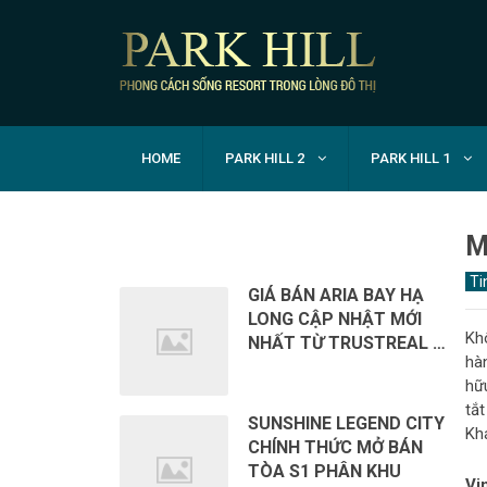
HOME
PARK HILL 2
PARK HILL 1
RECENT POSTS
M
Ti
GIÁ BÁN ARIA BAY HẠ
LONG CẬP NHẬT MỚI
Kh
NHẤT TỪ TRUSTREAL …
hà
hữ
tắ
SUNSHINE LEGEND CITY
Kh
CHÍNH THỨC MỞ BÁN
TÒA S1 PHÂN KHU
Vi