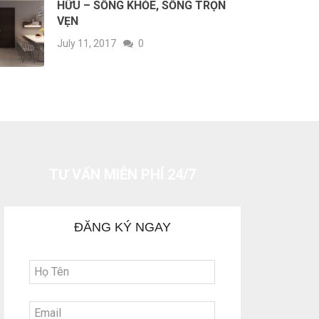
HỮU – SỐNG KHỎE, SỐNG TRỌN
VẸN
July 11, 2017
0
TƯ VẤN MIỄN PHÍ 24/7
ĐĂNG KÝ NGAY