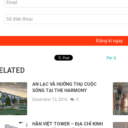
Đăng kí ngay
Pin It
ELATED
AN LẠC VÀ HƯỞNG THỤ CUỘC
SỐNG TẠI THE HARMONY
December 13, 2016
0
HÀN VIỆT TOWER – ĐỊA CHỈ KINH