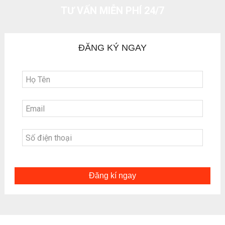
TƯ VẤN MIỄN PHÍ 24/7
ĐĂNG KÝ NGAY
Đăng kí ngay