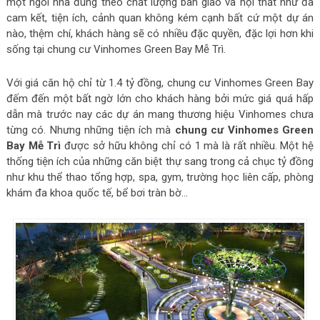
một ngôi nhà đúng theo chất lượng bàn giao và nội thất như đã
cam kết, tiện ích, cảnh quan không kém cạnh bất cứ một dự án
nào, thệm chí, khách hàng sẽ có nhiều đặc quyền, đặc lợi hơn khi
sống tại chung cư Vinhomes Green Bay Mễ Trì.
Với giá căn hộ chỉ từ 1.4 tỷ đồng, chung cư Vinhomes Green Bay
đếm đến một bất ngờ lớn cho khách hàng bởi mức giá quá hấp
dẫn mà trước nay các dự án mang thương hiệu Vinhomes chưa
từng có. Nhưng những tiện ích mà
chung cư Vinhomes Green
Bay Mễ Trì
được sở hữu không chỉ có 1 mà là rất nhiều. Một hệ
thống tiện ích của những căn biệt thự sang trong cả chục tỷ đồng
như khu thể thao tổng hợp, spa, gym, trường học liên cấp, phòng
khám đa khoa quốc tế, bể bơi tràn bờ…