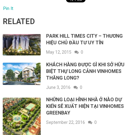
Pin It
RELATED
PARK HILL TIMES CITY – THƯƠNG
HIỆU CHỦ ĐẦU TƯ UY TÍN
May 12, 2015
0
KHÁCH HÀNG ĐƯỢC GÌ KHI SỞ HỮU
BIỆT THỰ LONG CẢNH VINHOMES
THĂNG LONG?
June 3, 2016
0
NHỮNG LOẠI HÌNH NHÀ Ở NÀO DỰ
KIẾN SẼ XUẤT HIỆN TẠI VINHOMES
GREENBAY
September 22, 2016
0