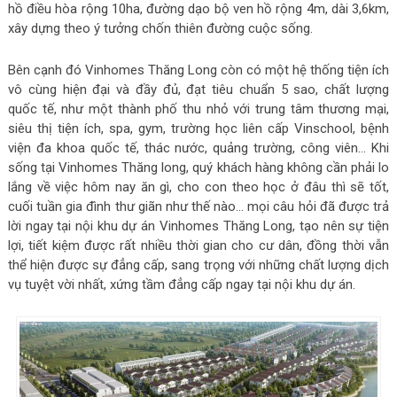
hồ điều hòa rộng 10ha, đường dạo bộ ven hồ rộng 4m, dài 3,6km,
xây dựng theo ý tưởng chốn thiên đường cuộc sống.
Bên cạnh đó Vinhomes Thăng Long còn có một hệ thống tiện ích
vô cùng hiện đại và đầy đủ, đạt tiêu chuẩn 5 sao, chất lượng
quốc tế, như một thành phố thu nhỏ với trung tâm thương mại,
siêu thị tiện ích, spa, gym, trường học liên cấp Vinschool, bệnh
viện đa khoa quốc tế, thác nước, quảng trường, công viên… Khi
sống tại Vinhomes Thăng long, quý khách hàng không cần phải lo
lắng về việc hôm nay ăn gì, cho con theo học ở đâu thì sẽ tốt,
cuối tuần gia đình thư giãn như thế nào… mọi câu hỏi đã được trả
lời ngay tại nội khu dự án Vinhomes Thăng Long, tạo nên sự tiện
lợi, tiết kiệm được rất nhiều thời gian cho cư dân, đồng thời vẫn
thể hiện được sự đẳng cấp, sang trọng với những chất lượng dịch
vụ tuyệt vời nhất, xứng tầm đẳng cấp ngay tại nội khu dự án.