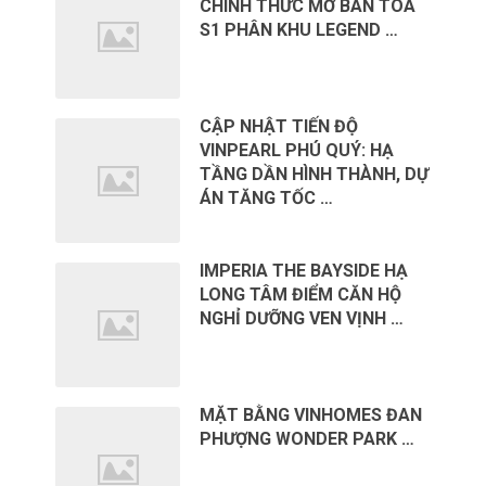
CHÍNH THỨC MỞ BÁN TÒA
S1 PHÂN KHU LEGEND …
CẬP NHẬT TIẾN ĐỘ
VINPEARL PHÚ QUÝ: HẠ
TẦNG DẦN HÌNH THÀNH, DỰ
ÁN TĂNG TỐC …
IMPERIA THE BAYSIDE HẠ
LONG TÂM ĐIỂM CĂN HỘ
NGHỈ DƯỠNG VEN VỊNH …
MẶT BẰNG VINHOMES ĐAN
PHƯỢNG WONDER PARK …