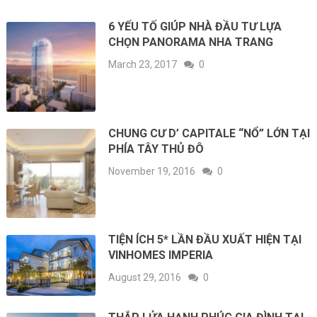
6 YẾU TỐ GIÚP NHÀ ĐẦU TƯ LỰA
CHỌN PANORAMA NHA TRANG
March 23, 2017
0
CHUNG CƯ D’ CAPITALE “NỔ” LỚN TẠI
PHÍA TÂY THỦ ĐÔ
November 19, 2016
0
TIỆN ÍCH 5* LẦN ĐẦU XUẤT HIỆN TẠI
VINHOMES IMPERIA
August 29, 2016
0