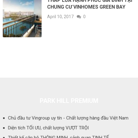
THẮP LỬA HẠNH PHÚC GIA ĐÌNH TẠI
CHUNG CƯ VINHOMES GREEN BAY
April 10, 2017
0
PARK HILL PREMIUM
Chủ đầu tư Vingroup uy tín - Chất lượng hàng đầu Việt Nam
Diện tích TỐI ƯU, chất lượng VƯỢT TRỘI
Thiết kế căn hộ THÔNG MINH, cảnh quan TINH TẾ