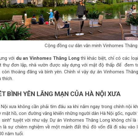
Cộng đồng cư dân văn minh Vinhomes Thăng 
ưng với
du an Vinhomes Thăng Long
thì khác biệt, chỉ có các loạ
ệt thự đơn lập, nhà vườn được xây dựng với mật độ thấp để đem t
 còn thoáng đãng và bình yên. Chính vì vậy dự án Vinhomes Thăng 
 thích.
ÉT BÌNH YÊN LÃNG MẠN CỦA HÀ NỘI XƯA
 Nội xưa không cần phải tìm đâu xa khi nằm ngay trong chính nội k
y mặt hồ, con đường vắng khiến những người dân Hà Nội gốc, người 
ái sinh” tuyệt vời như vậy. Dự án Vinhomes Thăng Long không chỉ 
n là sự chiêm nghiệm về một mảnh đất thủ đô vốn đã đi sâu vào lòn
00 năm tuổi.