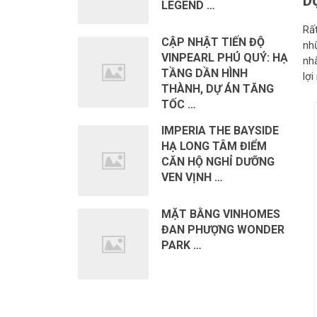
D
LEGEND …
Rấ
CẬP NHẬT TIẾN ĐỘ
nh
VINPEARL PHÚ QUÝ: HẠ
nh
TẦNG DẦN HÌNH
lợ
THÀNH, DỰ ÁN TĂNG
TỐC …
IMPERIA THE BAYSIDE
HẠ LONG TÂM ĐIỂM
CĂN HỘ NGHỈ DƯỠNG
VEN VỊNH …
MẶT BẰNG VINHOMES
ĐAN PHƯỢNG WONDER
PARK …