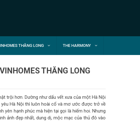
INHOMES THĂNG LONG
THE HARMONY
N VINHOMES THĂNG LONG
hật trội hơn. Dường như dấu vết xưa của một Hà Nội
ời yêu Hà Nội thì luôn hoài cổ và mơ ước được trở về
h yên hạnh phúc mà hiện tại gọi là hiếm hoi. Nhưng
ình ảnh đẹp nhất, dung dị, mộc mạc của thủ đô vào