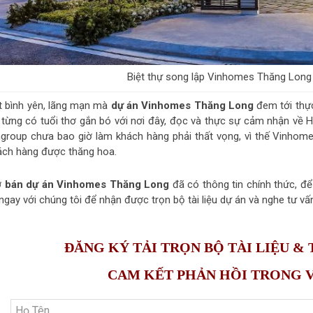
Biệt thự song lập Vinhomes Thăng Long
t bình yên, lãng mạn mà
dự án Vinhomes Thăng Long
đem tới thực
 từng có tuổi thơ gắn bó với nơi đây, đọc và thực sự cảm nhận về 
ngroup chưa bao giờ làm khách hàng phải thất vọng, vì thế Vinho
ách hàng được thăng hoa.
 bán dự án Vinhomes Thăng Long
đã có thông tin chính thức, để
ngay với chúng tôi để nhận được trọn bộ tài liệu dự án và nghe tư v
ĐĂNG KÝ TẢI TRỌN BỘ TÀI LIỆU &
CAM KẾT PHẢN HỒI TRONG VÒ