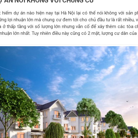
Ự ÁN NÓI KHÔNG VỚI CHUNG CƯ
t hiếm dự án nào hiện nay tại Hà Nội lại có thể nói không với sả
ững lợi nhuận lớn mà chung cư đem tới cho chủ đầu tư là rất nhiều, v
à ở thấp tầng với số lượng lớn nhưng vẫn cố để xây thêm các tòa chu
i nhuận lớn nhất. Tuy nhiên điều này cũng có 2 mặt, lượng cư dân của