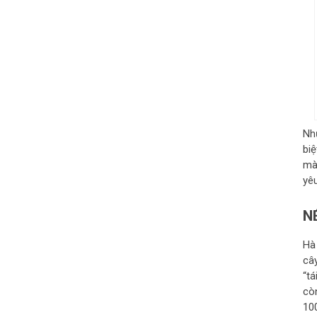
Nh
bi
mà
yêu
N
Hà
câ
“t
cò
10