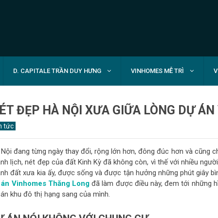
D. CAPITALE TRẦN DUY HƯNG
VINHOMES MỄ TRÌ
V
ÉT ĐẸP HÀ NỘI XƯA GIỮA LÒNG DỰ Á
n tức
 Nội đang từng ngày thay đổi, rộng lớn hơn, đông đúc hơn và cũng c
nh lịch, nét đẹp của đất Kinh Kỳ đã không còn, vì thế với nhiều ngư
nh đất xưa kia ấy, được sống và được tận hưởng những phút giây bìn
 án Vinhomes Thăng Long
đã làm được điều này, đem tới những h
 án khu đô thị hạng sang của mình.