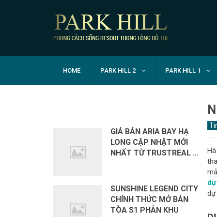
HOME
PARK HILL 2
PARK HILL 1
RECENT POSTS
N
Ti
GIÁ BÁN ARIA BAY HẠ
LONG CẬP NHẬT MỚI
Hà
NHẤT TỪ TRUSTREAL …
tha
mả
dự
SUNSHINE LEGEND CITY
dự
CHÍNH THỨC MỞ BÁN
TÒA S1 PHÂN KHU