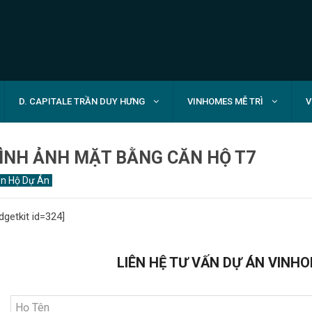
D. CAPITALE TRẦN DUY HƯNG
VINHOMES MỄ TRÌ
V
ÌNH ẢNH MẶT BẰNG CĂN HỘ T7
n Hộ Dự Án
dgetkit id=324]
LIÊN HỆ TƯ VẤN DỰ ÁN VINHO