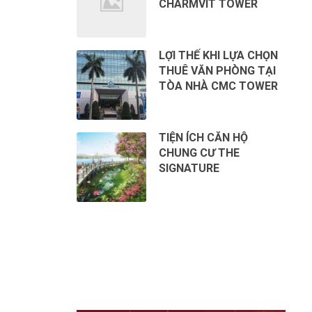
CHARMVIT TOWER
LỢI THẾ KHI LỰA CHỌN
THUÊ VĂN PHÒNG TẠI
TÒA NHÀ CMC TOWER
TIỆN ÍCH CĂN HỘ
CHUNG CƯ THE
SIGNATURE
CHO THUÊ VĂN PHÒNG