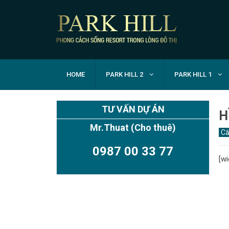
HOME
PARK HILL 2
PARK HILL 1
TƯ VẤN DỰ ÁN
H
Mr.Thuat
(Cho thuê)
Că
0987 00 33 77
[wi
TIMES CITY PARK HILL