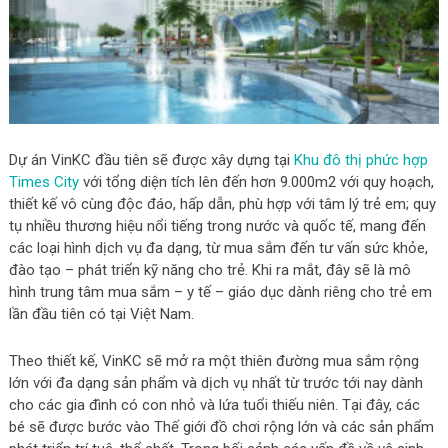
Dự án VinKC đầu tiên sẽ được xây dựng tại
Khu đô thị phức hợp
Times City
với tổng diện tích lên đến hơn 9.000m2 với quy hoạch,
thiết kế vô cùng độc đáo, hấp dẫn, phù hợp với tâm lý trẻ em; quy
tụ nhiều thương hiệu nổi tiếng trong nước và quốc tế, mang đến
các loại hình dịch vụ đa dạng, từ mua sắm đến tư vấn sức khỏe,
đào tạo – phát triển kỹ năng cho trẻ. Khi ra mắt, đây sẽ là mô
hình trung tâm mua sắm – y tế – giáo dục dành riêng cho trẻ em
lần đầu tiên có tại Việt Nam.
Theo thiết kế, VinKC sẽ mở ra một thiên đường mua sắm rộng
lớn với đa dạng sản phẩm và dịch vụ nhất từ trước tới nay dành
cho các gia đình có con nhỏ và lứa tuổi thiếu niên. Tại đây, các
bé sẽ được bước vào Thế giới đồ chơi rộng lớn và các sản phẩm