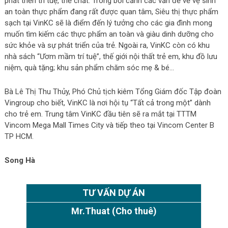
phát triển trí tuệ, thể chất. Trong bối cảnh các vấn đề về vệ sinh
an toàn thực phẩm đang rất được quan tâm, Siêu thị thực phẩm
sạch tại VinKC sẽ là điểm đến lý tưởng cho các gia đình mong
muốn tìm kiếm các thực phẩm an toàn và giàu dinh dưỡng cho
sức khỏe và sự phát triển của trẻ. Ngoài ra, VinKC còn có khu
nhà sách “Ươm mầm trí tuệ”, thế giới nội thất trẻ em, khu đồ lưu
niệm, quà tặng; khu sản phẩm chăm sóc mẹ & bé…
Bà Lê Thị Thu Thủy, Phó Chủ tịch kiêm Tổng Giám đốc Tập đoàn
Vingroup cho biết, VinKC là nơi hội tụ “Tất cả trong một” dành
cho trẻ em. Trung tâm VinKC đầu tiên sẽ ra mắt tại TTTM
Vincom Mega Mall Times City và tiếp theo tại Vincom Center B
TP HCM.
Song Hà
TƯ VẤN DỰ ÁN
Mr.Thuat
(Cho thuê)