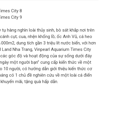
tụ hàng nghìn loài thủy sinh, bò sát khắp nơi trên
m cánh cụt; cua, nhện khổng lồ; ốc Anh Vũ, cá heo
00m2, dung tích gần 3 triệu lít nước biển, với hơn
l Land Nha Trang, Vinpearl Aquarium Times City
ng các góc độ và hoạt động của sự sống dưới đáy
i ngày một người bạn” cung cấp kiến thức về một
ho 10 người, có hướng dẫn giới thiệu kiến thức cơ
tháng có 1 chủ đề nghiên cứu về một loài cá điển
 khuyến mãi, tặng quà hấp dẫn.