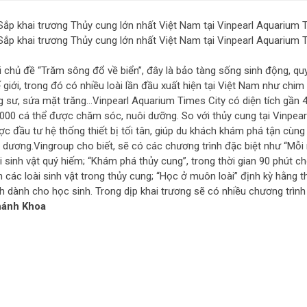
 chủ đề “Trăm sông đổ về biển”, đây là bảo tàng sống sinh động, quy 
 giới, trong đó có nhiều loài lần đầu xuất hiện tại Việt Nam như chi
 sư, sứa mặt trăng…Vinpearl Aquarium Times City có diện tích gần 4.0
.000 cá thể được chăm sóc, nuôi dưỡng. So với thủy cung tại Vinpear
ợc đầu tư hệ thống thiết bị tối tân, giúp du khách khám phá tận cù
i dương.Vingroup cho biết, sẽ có các chương trình đặc biệt như “Mỗ
i sinh vật quý hiếm; “Khám phá thủy cung”, trong thời gian 90 phút c
 các loài sinh vật trong thủy cung; “Học ở muôn loài” định kỳ hằng 
nh dành cho học sinh. Trong dịp khai trương sẽ có nhiều chương trình
ánh Khoa