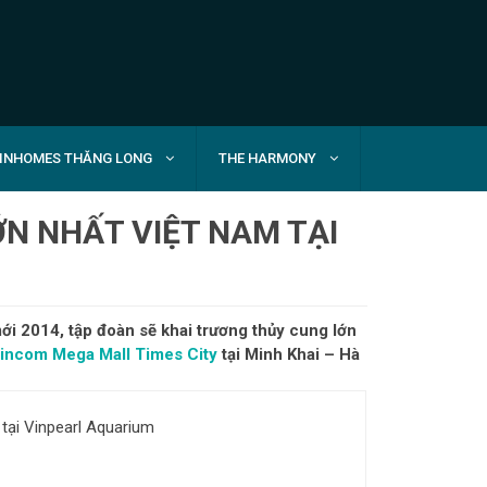
INHOMES THĂNG LONG
THE HARMONY
N NHẤT VIỆT NAM TẠI
i 2014, tập đoàn sẽ khai trương thủy cung lớn
incom Mega Mall Times City
tại Minh Khai – Hà