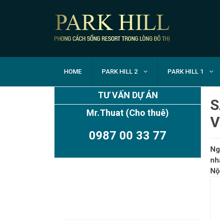
HOME
PARK HILL 2
PARK HILL 1
TƯ VẤN DỰ ÁN
S
Mr.Thuat
(Cho thuê)
V
0987 00 33 77
Ng
nh
Nộ
TIMES CITY PARK HILL