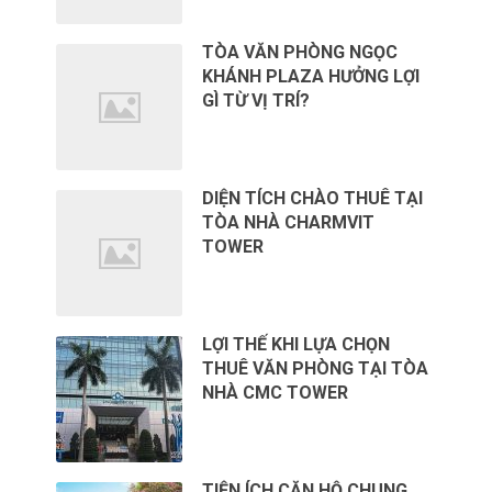
TÒA VĂN PHÒNG NGỌC
KHÁNH PLAZA HƯỞNG LỢI
GÌ TỪ VỊ TRÍ?
DIỆN TÍCH CHÀO THUÊ TẠI
TÒA NHÀ CHARMVIT
TOWER
LỢI THẾ KHI LỰA CHỌN
THUÊ VĂN PHÒNG TẠI TÒA
NHÀ CMC TOWER
TIỆN ÍCH CĂN HỘ CHUNG