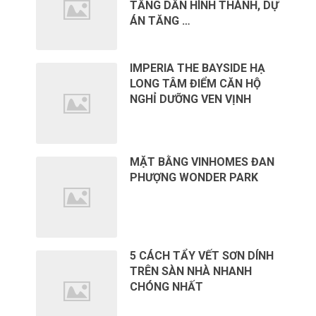
TẦNG DẦN HÌNH THÀNH, DỰ
ÁN TĂNG …
IMPERIA THE BAYSIDE HẠ
LONG TÂM ĐIỂM CĂN HỘ
NGHỈ DƯỠNG VEN VỊNH
MẶT BẰNG VINHOMES ĐAN
PHƯỢNG WONDER PARK
5 CÁCH TẨY VẾT SƠN DÍNH
TRÊN SÀN NHÀ NHANH
CHÓNG NHẤT