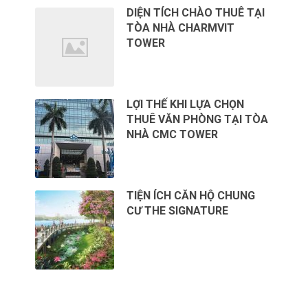
DIỆN TÍCH CHÀO THUÊ TẠI
TÒA NHÀ CHARMVIT
TOWER
LỢI THẾ KHI LỰA CHỌN
THUÊ VĂN PHÒNG TẠI TÒA
NHÀ CMC TOWER
TIỆN ÍCH CĂN HỘ CHUNG
CƯ THE SIGNATURE
CHO THUÊ VĂN PHÒNG