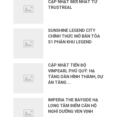
CẬP NHẬT MỚI NHẤT TỪ
TRUSTREAL
SUNSHINE LEGEND CITY
CHÍNH THỨC MỞ BÁN TÒA
S1 PHÂN KHU LEGEND
CẬP NHẬT TIẾN ĐỘ
VINPEARL PHÚ QUÝ: HẠ
TẦNG DẦN HÌNH THÀNH, DỰ
ÁN TĂNG …
IMPERIA THE BAYSIDE HẠ
LONG TÂM ĐIỂM CĂN HỘ
NGHỈ DƯỠNG VEN VỊNH