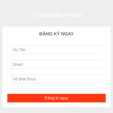
TƯ VẤN MIỄN PHÍ 24/7
ĐĂNG KÝ NGAY
Đăng kí ngay