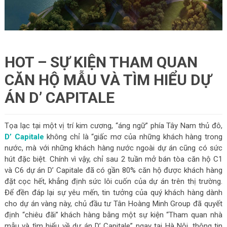
HOT – SỰ KIỆN THAM QUAN
CĂN HỘ MẪU VÀ TÌM HIỂU DỰ
ÁN D’ CAPITALE
Tọa lạc tại một vị trí kim cương, “áng ngữ” phía Tây Nam thủ đô,
D’ Capitale
không chỉ là “giấc mơ của những khách hàng trong
nước, mà với những khách hàng nước ngoài dự án cũng có sức
hút đặc biệt. Chính vì vậy, chỉ sau 2 tuần mở bán tòa căn hộ C1
và C6 dự án D’ Capitale đã có gần 80% căn hộ được khách hàng
đặt cọc hết, khẳng định sức lôi cuốn của dự án trên thị trường.
Để đền đáp lại sự yêu mến, tin tưởng của quý khách hàng dành
cho dự án vàng này, chủ đầu tư Tân Hoàng Minh Group đã quyết
định “chiêu đãi” khách hàng bằng một sự kiện “Tham quan nhà
mẫu và tìm hiểu về dự án D’ Capitale” ngay tại Hà Nội, thông tin